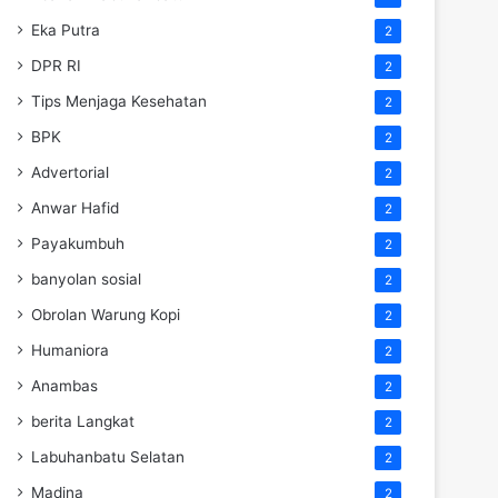
Eka Putra
2
DPR RI
2
Tips Menjaga Kesehatan
2
BPK
2
Advertorial
2
Anwar Hafid
2
Payakumbuh
2
banyolan sosial
2
Obrolan Warung Kopi
2
Humaniora
2
Anambas
2
berita Langkat
2
Labuhanbatu Selatan
2
Madina
2