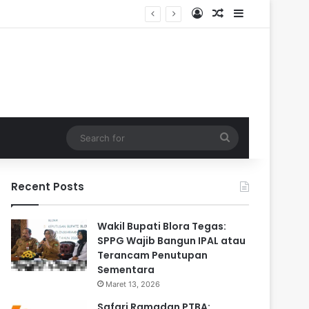
Log In
Random Article
Sidebar
dalam
Search
for
Recent Posts
Wakil Bupati Blora Tegas:
SPPG Wajib Bangun IPAL atau
Terancam Penutupan
Sementara
Maret 13, 2026
Safari Ramadan PTBA: