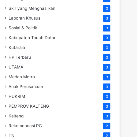
Skill yang Menghasilkan
3
Laporan Khusus
3
Sosial & Politik
3
Kabupaten Tanah Datar
3
Kutaraja
3
HP Terbaru
3
UTAMA
3
Medan Metro
3
Anak Perusahaan
3
HUKRIM
3
PEMPROV KALTENG
3
Kalteng
3
Rekomendasi PC
2
TNI
2