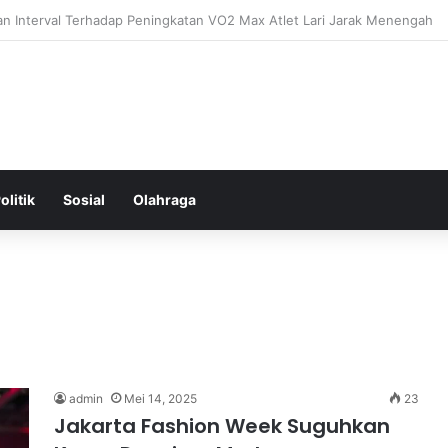
ntal: Menggali Hubungan Antara Pikiran, Tubuh, dan Emosi secara Men
olitik
Sosial
Olahraga
admin
Mei 14, 2025
23
Jakarta Fashion Week Suguhkan