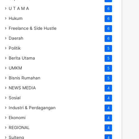
U T A M A
6
Hukum
6
Freelance & Side Hustle
6
Daerah
6
Politik
5
Berita Utama
5
UMKM
5
Bisnis Rumahan
5
NEWS MEDIA
4
Sosial
4
Industri & Perdagangan
4
Ekonomi
4
REGIONAL
4
Sulteng
4