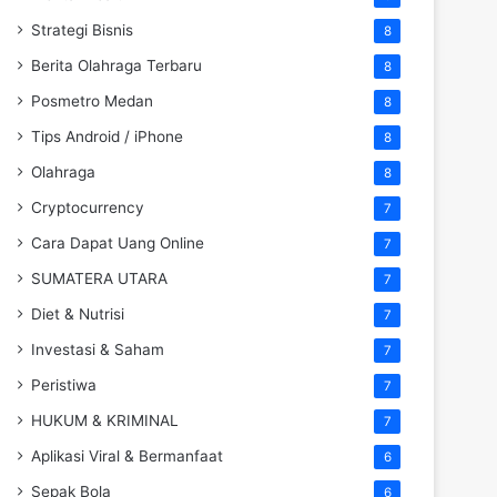
Strategi Bisnis
8
Berita Olahraga Terbaru
8
Posmetro Medan
8
Tips Android / iPhone
8
Olahraga
8
Cryptocurrency
7
Cara Dapat Uang Online
7
SUMATERA UTARA
7
Diet & Nutrisi
7
Investasi & Saham
7
Peristiwa
7
HUKUM & KRIMINAL
7
Aplikasi Viral & Bermanfaat
6
Sepak Bola
6