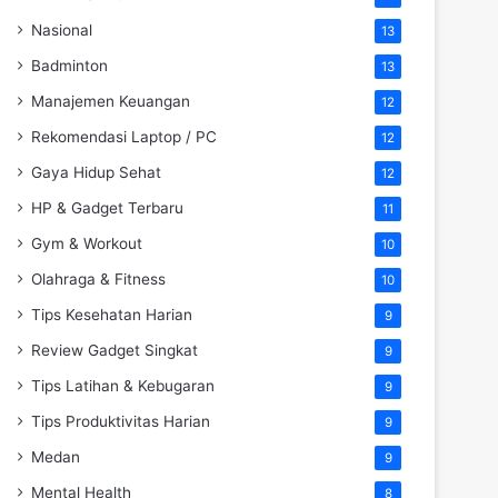
Nasional
13
Badminton
13
Manajemen Keuangan
12
Rekomendasi Laptop / PC
12
Gaya Hidup Sehat
12
HP & Gadget Terbaru
11
Gym & Workout
10
Olahraga & Fitness
10
Tips Kesehatan Harian
9
Review Gadget Singkat
9
Tips Latihan & Kebugaran
9
Tips Produktivitas Harian
9
Medan
9
Mental Health
8