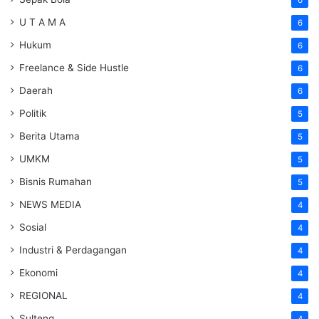
U T A M A
6
Hukum
6
Freelance & Side Hustle
6
Daerah
6
Politik
5
Berita Utama
5
UMKM
5
Bisnis Rumahan
5
NEWS MEDIA
4
Sosial
4
Industri & Perdagangan
4
Ekonomi
4
REGIONAL
4
Sulteng
4