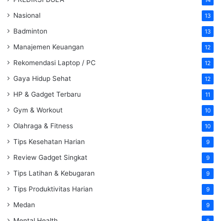
Nasional
13
Badminton
13
Manajemen Keuangan
12
Rekomendasi Laptop / PC
12
Gaya Hidup Sehat
12
HP & Gadget Terbaru
11
Gym & Workout
10
Olahraga & Fitness
10
Tips Kesehatan Harian
9
Review Gadget Singkat
9
Tips Latihan & Kebugaran
9
Tips Produktivitas Harian
9
Medan
9
Mental Health
8