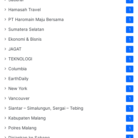
Hamasah Travel
1
PT Haromain Maju Bersama
1
Sumatera Selatan
1
Ekonomi & Bisnis
1
JAGAT
1
TEKNOLOGI
1
Columbia
1
EarthDaily
1
New York
1
Vancouver
1
Siantar – Simalungun, Sergai – Tebing
1
Kabupaten Malang
1
Polres Malang
1
Disiapkan ke Sabang
1