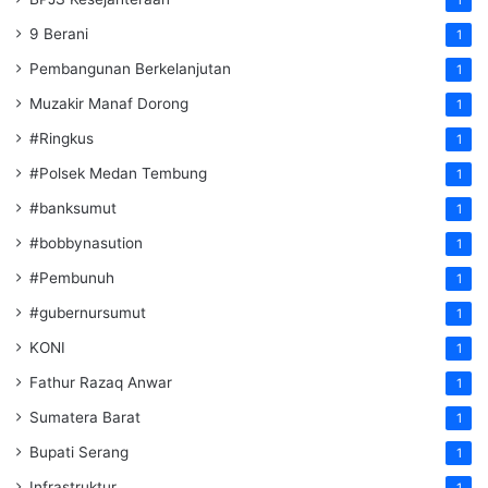
9 Berani
1
Pembangunan Berkelanjutan
1
Muzakir Manaf Dorong
1
#Ringkus
1
#Polsek Medan Tembung
1
#banksumut
1
#bobbynasution
1
#Pembunuh
1
#gubernursumut
1
KONI
1
Fathur Razaq Anwar
1
Sumatera Barat
1
Bupati Serang
1
Infrastruktur
1