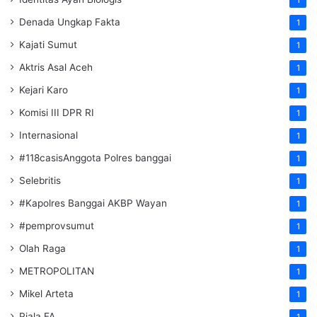
Denada Ungkap Fakta
1
Kajati Sumut
1
Aktris Asal Aceh
1
Kejari Karo
1
Komisi III DPR RI
1
Internasional
1
#118casisAnggota Polres banggai
1
Selebritis
1
#Kapolres Banggai AKBP Wayan
1
#pemprovsumut
1
Olah Raga
1
METROPOLITAN
1
Mikel Arteta
1
Piala FA
1