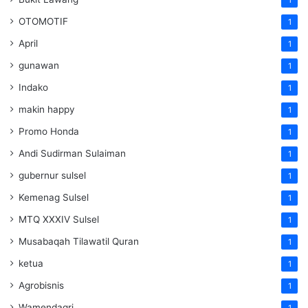
OTOMOTIF
1
April
1
gunawan
1
Indako
1
makin happy
1
Promo Honda
1
Andi Sudirman Sulaiman
1
gubernur sulsel
1
Kemenag Sulsel
1
MTQ XXXIV Sulsel
1
Musabaqah Tilawatil Quran
1
ketua
1
Agrobisnis
1
Wamendagri
1