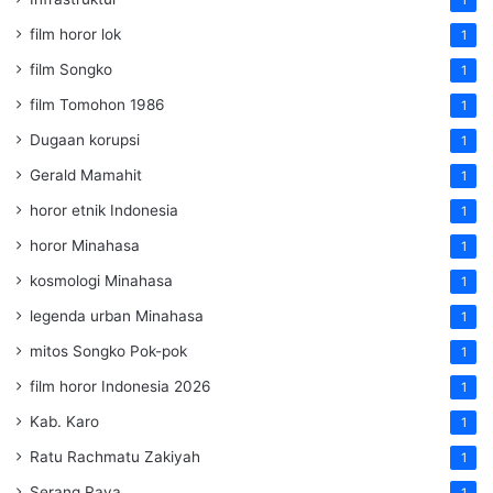
film horor lok
1
film Songko
1
film Tomohon 1986
1
Dugaan korupsi
1
Gerald Mamahit
1
horor etnik Indonesia
1
horor Minahasa
1
kosmologi Minahasa
1
legenda urban Minahasa
1
mitos Songko Pok-pok
1
film horor Indonesia 2026
1
Kab. Karo
1
Ratu Rachmatu Zakiyah
1
Serang Raya
1