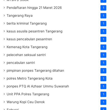
Pendaftaran hingga 21 Maret 2026
1
Tangerang Raya
1
berita kriminal Tangerang
1
kasus asusila pesantren Tangerang
1
kasus pencabulan pesantren
1
Kemenag Kota Tangerang
1
pelecehan seksual santri
1
pencabulan santri
1
pimpinan ponpes Tangerang ditahan
1
polres Metro Tangerang Kota
1
ponpes PTQ Al Azhaar Ummu Suwanah
1
Unit PPA Polres Tangerang
1
Warung Kopi Ceu Denok
1
Saburai
1