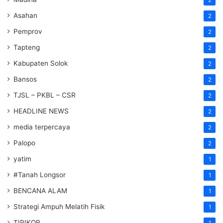
Asahan
2
Pemprov
2
Tapteng
2
Kabupaten Solok
2
Bansos
2
TJSL – PKBL – CSR
2
HEADLINE NEWS
2
media terpercaya
2
Palopo
2
yatim
1
#Tanah Longsor
1
BENCANA ALAM
1
Strategi Ampuh Melatih Fisik
1
TIPIKOR
1