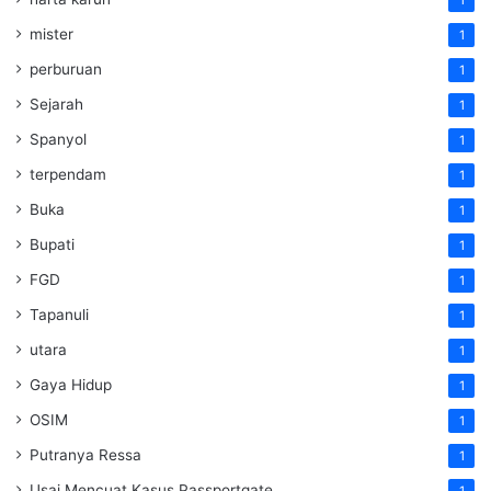
mister
1
perburuan
1
Sejarah
1
Spanyol
1
terpendam
1
Buka
1
Bupati
1
FGD
1
Tapanuli
1
utara
1
Gaya Hidup
1
OSIM
1
Putranya Ressa
1
Usai Mencuat Kasus Passportgate
1