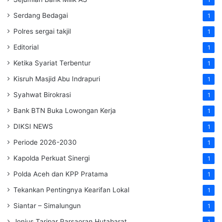
Serdang Bedagai
1
Polres sergai takjil
1
Editorial
1
Ketika Syariat Terbentur
1
Kisruh Masjid Abu Indrapuri
1
Syahwat Birokrasi
1
Bank BTN Buka Lowongan Kerja
1
DIKSI NEWS
1
Periode 2026-2030
1
Kapolda Perkuat Sinergi
1
Polda Aceh dan KPP Pratama
1
Tekankan Pentingnya Kearifan Lokal
1
Siantar – Simalungun
1
Jonius Taripar Parsaoran Hutabarat
1