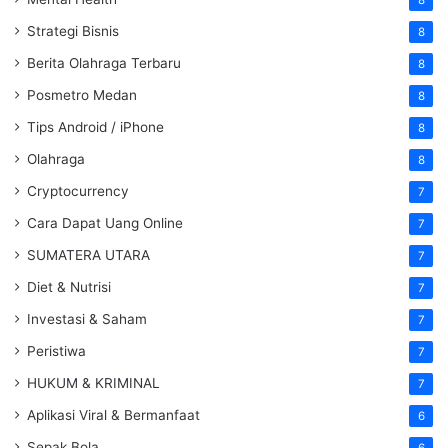
Strategi Bisnis
8
Berita Olahraga Terbaru
8
Posmetro Medan
8
Tips Android / iPhone
8
Olahraga
8
Cryptocurrency
7
Cara Dapat Uang Online
7
SUMATERA UTARA
7
Diet & Nutrisi
7
Investasi & Saham
7
Peristiwa
7
HUKUM & KRIMINAL
7
Aplikasi Viral & Bermanfaat
6
Sepak Bola
6