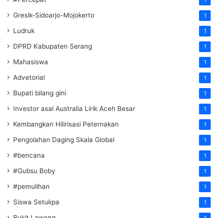
Gresik-Sidoarjo-Mojokerto
1
Ludruk
1
DPRD Kabupaten Serang
1
Mahasiswa
1
Advetorial
1
Bupati bilang gini
1
Investor asal Australia Lirik Aceh Besar
1
Kembangkan Hilirisasi Peternakan
1
Pengolahan Daging Skala Global
1
#bencana
1
#Gubsu Boby
1
#pemulihan
1
Siswa Setukpa
1
Bukit Lawang
1