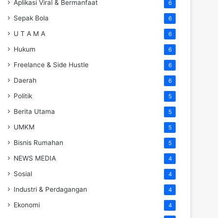
Aplikasi Viral & Bermanfaat
6
Sepak Bola
6
U T A M A
6
Hukum
6
Freelance & Side Hustle
6
Daerah
6
Politik
5
Berita Utama
5
UMKM
5
Bisnis Rumahan
5
NEWS MEDIA
4
Sosial
4
Industri & Perdagangan
4
Ekonomi
4