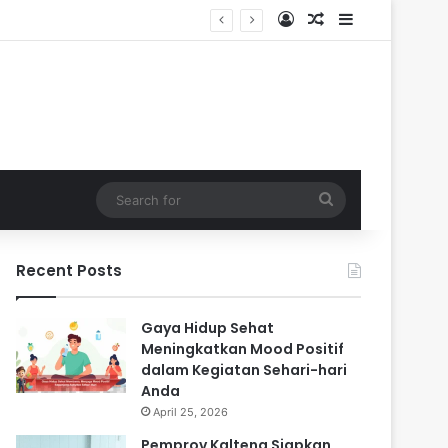
Log In
Random Article
Sidebar
dalam
Search
for
Recent Posts
Gaya Hidup Sehat
Meningkatkan Mood Positif
dalam Kegiatan Sehari-hari
Anda
April 25, 2026
Pemprov Kalteng Siapkan