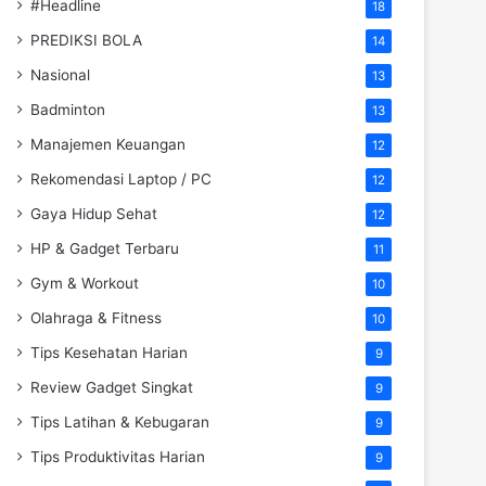
#Headline
18
PREDIKSI BOLA
14
Nasional
13
Badminton
13
Manajemen Keuangan
12
Rekomendasi Laptop / PC
12
Gaya Hidup Sehat
12
HP & Gadget Terbaru
11
Gym & Workout
10
Olahraga & Fitness
10
Tips Kesehatan Harian
9
Review Gadget Singkat
9
Tips Latihan & Kebugaran
9
Tips Produktivitas Harian
9