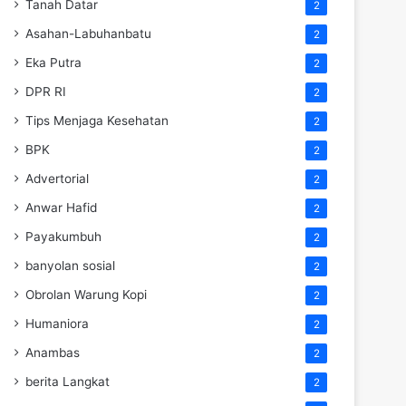
Tanah Datar
2
Asahan-Labuhanbatu
2
Eka Putra
2
DPR RI
2
Tips Menjaga Kesehatan
2
BPK
2
Advertorial
2
Anwar Hafid
2
Payakumbuh
2
banyolan sosial
2
Obrolan Warung Kopi
2
Humaniora
2
Anambas
2
berita Langkat
2