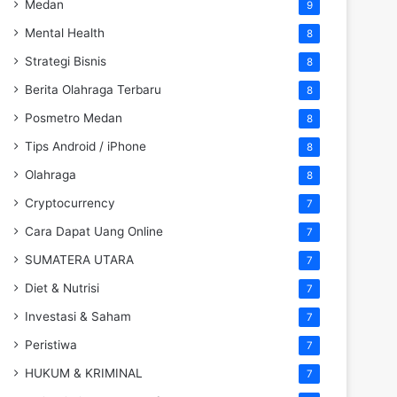
Medan
9
Mental Health
8
Strategi Bisnis
8
Berita Olahraga Terbaru
8
Posmetro Medan
8
Tips Android / iPhone
8
Olahraga
8
Cryptocurrency
7
Cara Dapat Uang Online
7
SUMATERA UTARA
7
Diet & Nutrisi
7
Investasi & Saham
7
Peristiwa
7
HUKUM & KRIMINAL
7