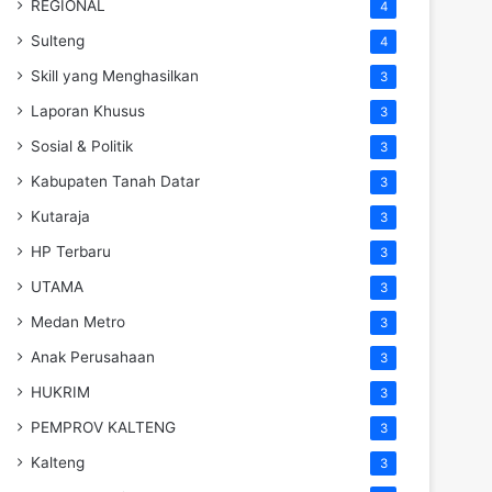
REGIONAL
4
Sulteng
4
Skill yang Menghasilkan
3
Laporan Khusus
3
Sosial & Politik
3
Kabupaten Tanah Datar
3
Kutaraja
3
HP Terbaru
3
UTAMA
3
Medan Metro
3
Anak Perusahaan
3
HUKRIM
3
PEMPROV KALTENG
3
Kalteng
3