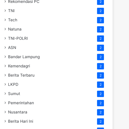
Rekomendasi PC
2
TNI
2
Tech
2
Natuna
2
TNI-POLRI
2
ASN
2
Bandar Lampung
2
Kemendagri
2
Berita Terbaru
2
LKPD
2
Sumut
2
Pemerintahan
2
Nusantara
2
Berita Hari Ini
2