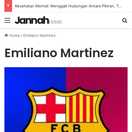
Kesehatan Mental: Menggali Hubungan Antara Pikiran, Tubuh, dan Emosi secara Mendalam
Menu
Se
Home
/
Emiliano Martinez
Emiliano Martinez