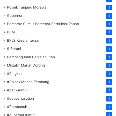
Polsek Tanjung Morawa
1
Gubernur
1
Pemprov Sumut Percepat Sertifikasi Tanah
1
BBM
1
BPJS Kesejahteraan
1
9 Berani
1
Pembangunan Berkelanjutan
1
Muzakir Manaf Dorong
1
#Ringkus
1
#Polsek Medan Tembung
1
#banksumut
1
#bobbynasution
1
#Pembunuh
1
#gubernursumut
1