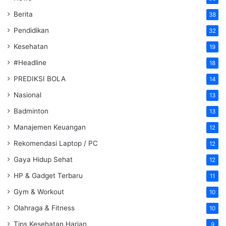
Berita
38
Pendidikan
32
Kesehatan
19
#Headline
18
PREDIKSI BOLA
14
Nasional
13
Badminton
13
Manajemen Keuangan
12
Rekomendasi Laptop / PC
12
Gaya Hidup Sehat
12
HP & Gadget Terbaru
11
Gym & Workout
10
Olahraga & Fitness
10
Tips Kesehatan Harian
9