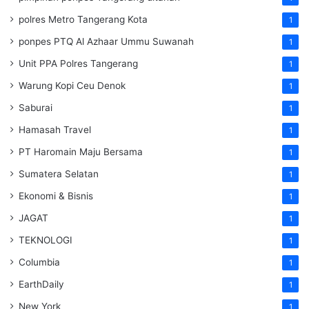
polres Metro Tangerang Kota
1
ponpes PTQ Al Azhaar Ummu Suwanah
1
Unit PPA Polres Tangerang
1
Warung Kopi Ceu Denok
1
Saburai
1
Hamasah Travel
1
PT Haromain Maju Bersama
1
Sumatera Selatan
1
Ekonomi & Bisnis
1
JAGAT
1
TEKNOLOGI
1
Columbia
1
EarthDaily
1
New York
1