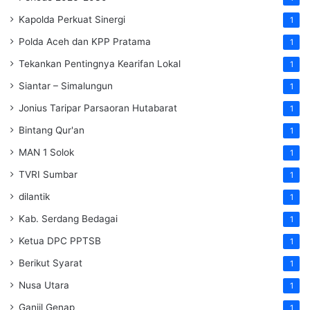
Kapolda Perkuat Sinergi
1
Polda Aceh dan KPP Pratama
1
Tekankan Pentingnya Kearifan Lokal
1
Siantar – Simalungun
1
Jonius Taripar Parsaoran Hutabarat
1
Bintang Qur'an
1
MAN 1 Solok
1
TVRI Sumbar
1
dilantik
1
Kab. Serdang Bedagai
1
Ketua DPC PPTSB
1
Berikut Syarat
1
Nusa Utara
1
Ganjil Genap
1