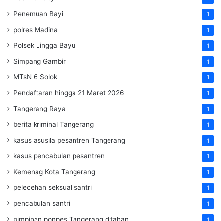
Penemuan Bayi
1
polres Madina
1
Polsek Lingga Bayu
1
Simpang Gambir
1
MTsN 6 Solok
1
Pendaftaran hingga 21 Maret 2026
1
Tangerang Raya
1
berita kriminal Tangerang
1
kasus asusila pesantren Tangerang
1
kasus pencabulan pesantren
1
Kemenag Kota Tangerang
1
pelecehan seksual santri
1
pencabulan santri
1
pimpinan ponpes Tangerang ditahan
1