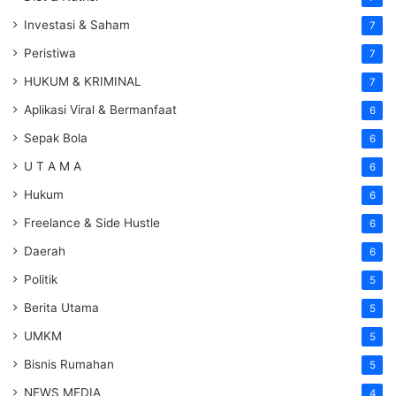
Investasi & Saham
7
Peristiwa
7
HUKUM & KRIMINAL
7
Aplikasi Viral & Bermanfaat
6
Sepak Bola
6
U T A M A
6
Hukum
6
Freelance & Side Hustle
6
Daerah
6
Politik
5
Berita Utama
5
UMKM
5
Bisnis Rumahan
5
NEWS MEDIA
4