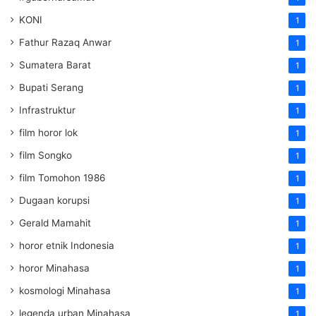
KONI
1
Fathur Razaq Anwar
1
Sumatera Barat
1
Bupati Serang
1
Infrastruktur
1
film horor lok
1
film Songko
1
film Tomohon 1986
1
Dugaan korupsi
1
Gerald Mamahit
1
horor etnik Indonesia
1
horor Minahasa
1
kosmologi Minahasa
1
legenda urban Minahasa
1