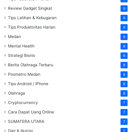
Review Gadget Singkat
9
Tips Latihan & Kebugaran
9
Tips Produktivitas Harian
9
Medan
9
Mental Health
8
Strategi Bisnis
8
Berita Olahraga Terbaru
8
Posmetro Medan
8
Tips Android / iPhone
8
Olahraga
8
Cryptocurrency
7
Cara Dapat Uang Online
7
SUMATERA UTARA
7
Diet & Nutrisi
7