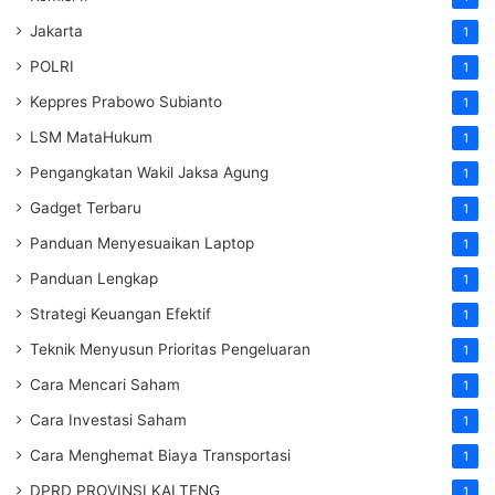
Jakarta
1
POLRI
1
Keppres Prabowo Subianto
1
LSM MataHukum
1
Pengangkatan Wakil Jaksa Agung
1
Gadget Terbaru
1
Panduan Menyesuaikan Laptop
1
Panduan Lengkap
1
Strategi Keuangan Efektif
1
Teknik Menyusun Prioritas Pengeluaran
1
Cara Mencari Saham
1
Cara Investasi Saham
1
Cara Menghemat Biaya Transportasi
1
DPRD PROVINSI KALTENG
1