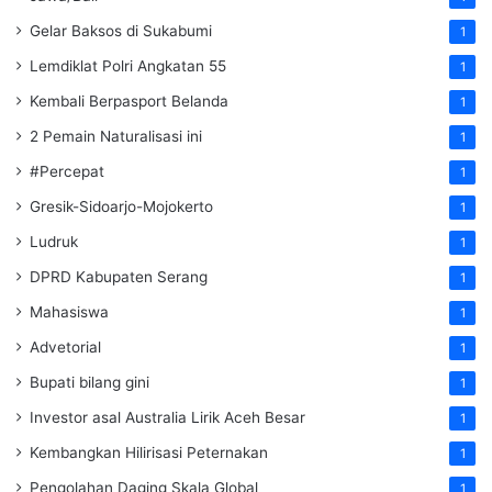
Gelar Baksos di Sukabumi
1
Lemdiklat Polri Angkatan 55
1
Kembali Berpasport Belanda
1
2 Pemain Naturalisasi ini
1
#Percepat
1
Gresik-Sidoarjo-Mojokerto
1
Ludruk
1
DPRD Kabupaten Serang
1
Mahasiswa
1
Advetorial
1
Bupati bilang gini
1
Investor asal Australia Lirik Aceh Besar
1
Kembangkan Hilirisasi Peternakan
1
Pengolahan Daging Skala Global
1