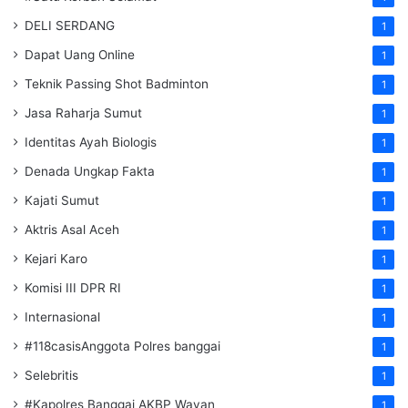
DELI SERDANG
1
Dapat Uang Online
1
Teknik Passing Shot Badminton
1
Jasa Raharja Sumut
1
Identitas Ayah Biologis
1
Denada Ungkap Fakta
1
Kajati Sumut
1
Aktris Asal Aceh
1
Kejari Karo
1
Komisi III DPR RI
1
Internasional
1
#118casisAnggota Polres banggai
1
Selebritis
1
#Kapolres Banggai AKBP Wayan
1