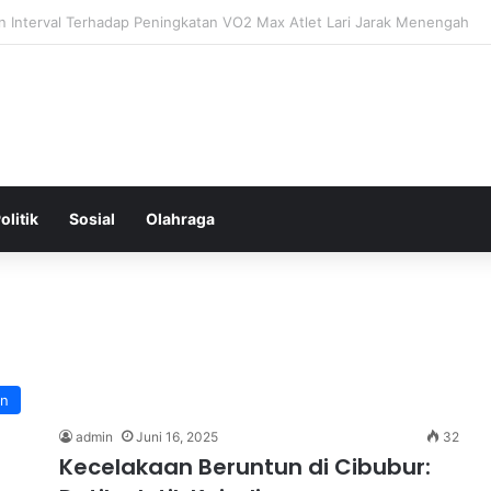
tal: Menggali Hubungan Antara Pikiran, Tubuh, dan Emosi secara Men
olitik
Sosial
Olahraga
an
admin
Juni 16, 2025
32
Kecelakaan Beruntun di Cibubur: