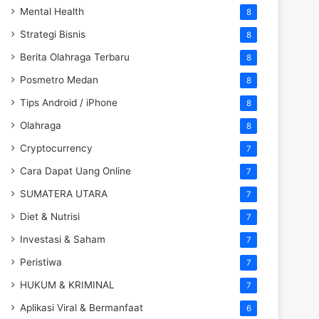
Mental Health
8
Strategi Bisnis
8
Berita Olahraga Terbaru
8
Posmetro Medan
8
Tips Android / iPhone
8
Olahraga
8
Cryptocurrency
7
Cara Dapat Uang Online
7
SUMATERA UTARA
7
Diet & Nutrisi
7
Investasi & Saham
7
Peristiwa
7
HUKUM & KRIMINAL
7
Aplikasi Viral & Bermanfaat
6