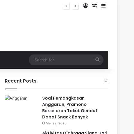
Log In
Random Article
Sidebar
dalam
Search
for
Recent Posts
Soal Pemangkasan
Anggaran, Pramono
Berseloroh Takut Gendut
Dapat Snack Banyak
Mei 29, 2025
Aktivitas Olahraga Siang Hari