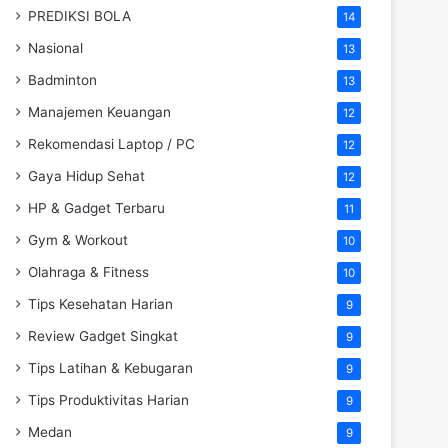
PREDIKSI BOLA
14
Nasional
13
Badminton
13
Manajemen Keuangan
12
Rekomendasi Laptop / PC
12
Gaya Hidup Sehat
12
HP & Gadget Terbaru
11
Gym & Workout
10
Olahraga & Fitness
10
Tips Kesehatan Harian
9
Review Gadget Singkat
9
Tips Latihan & Kebugaran
9
Tips Produktivitas Harian
9
Medan
9