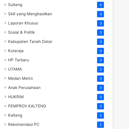
Sulteng
4
Skill yang Menghasilkan
3
Laporan Khusus
3
Sosial & Politik
3
Kabupaten Tanah Datar
3
Kutaraja
3
HP Terbaru
3
UTAMA
3
Medan Metro
3
Anak Perusahaan
3
HUKRIM
3
PEMPROV KALTENG
3
Kalteng
3
Rekomendasi PC
2