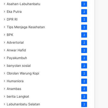
Asahan-Labuhanbatu
2
Eka Putra
2
DPR RI
2
Tips Menjaga Kesehatan
2
BPK
2
Advertorial
2
Anwar Hafid
2
Payakumbuh
2
banyolan sosial
2
Obrolan Warung Kopi
2
Humaniora
2
Anambas
2
berita Langkat
2
Labuhanbatu Selatan
2