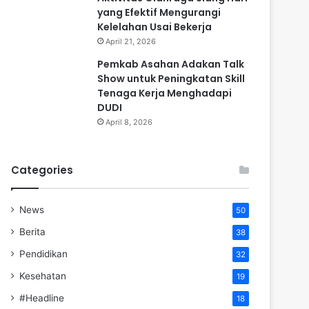
yang Efektif Mengurangi
Kelelahan Usai Bekerja
April 21, 2026
Pemkab Asahan Adakan Talk
Show untuk Peningkatan Skill
Tenaga Kerja Menghadapi
DUDI
April 8, 2026
Categories
News
50
Berita
38
Pendidikan
32
Kesehatan
19
#Headline
18