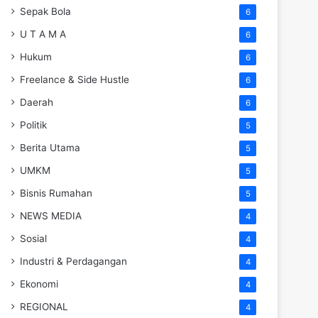
Sepak Bola
6
U T A M A
6
Hukum
6
Freelance & Side Hustle
6
Daerah
6
Politik
5
Berita Utama
5
UMKM
5
Bisnis Rumahan
5
NEWS MEDIA
4
Sosial
4
Industri & Perdagangan
4
Ekonomi
4
REGIONAL
4