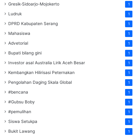
Gresik-Sidoarjo-Mojokerto
1
Ludruk
1
DPRD Kabupaten Serang
1
Mahasiswa
1
Advetorial
1
Bupati bilang gini
1
Investor asal Australia Lirik Aceh Besar
1
Kembangkan Hilirisasi Peternakan
1
Pengolahan Daging Skala Global
1
#bencana
1
#Gubsu Boby
1
#pemulihan
1
Siswa Setukpa
1
Bukit Lawang
1