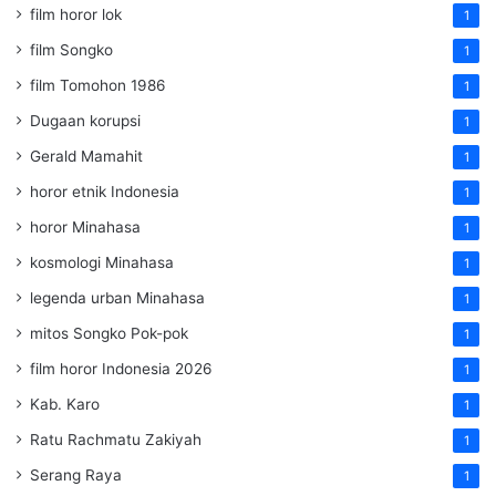
film horor lok
1
film Songko
1
film Tomohon 1986
1
Dugaan korupsi
1
Gerald Mamahit
1
horor etnik Indonesia
1
horor Minahasa
1
kosmologi Minahasa
1
legenda urban Minahasa
1
mitos Songko Pok-pok
1
film horor Indonesia 2026
1
Kab. Karo
1
Ratu Rachmatu Zakiyah
1
Serang Raya
1