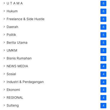
U T A M A
6
Hukum
6
Freelance & Side Hustle
6
Daerah
6
Politik
5
Berita Utama
5
UMKM
5
Bisnis Rumahan
5
NEWS MEDIA
4
Sosial
4
Industri & Perdagangan
4
Ekonomi
4
REGIONAL
4
Sulteng
4