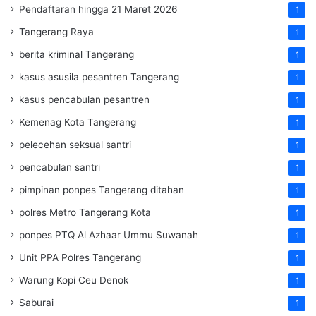
Pendaftaran hingga 21 Maret 2026
1
Tangerang Raya
1
berita kriminal Tangerang
1
kasus asusila pesantren Tangerang
1
kasus pencabulan pesantren
1
Kemenag Kota Tangerang
1
pelecehan seksual santri
1
pencabulan santri
1
pimpinan ponpes Tangerang ditahan
1
polres Metro Tangerang Kota
1
ponpes PTQ Al Azhaar Ummu Suwanah
1
Unit PPA Polres Tangerang
1
Warung Kopi Ceu Denok
1
Saburai
1