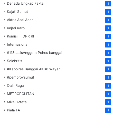
Denada Ungkap Fakta
1
Kajati Sumut
1
Aktris Asal Aceh
1
Kejari Karo
1
Komisi III DPR RI
1
Internasional
1
#118casisAnggota Polres banggai
1
Selebritis
1
#Kapolres Banggai AKBP Wayan
1
#pemprovsumut
1
Olah Raga
1
METROPOLITAN
1
Mikel Arteta
1
Piala FA
1