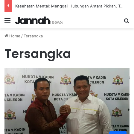
Kesehatan Mental: Menggali Hubungan Antara Pikiran, Tubuh, dan Emosi secara Mendalam
Menu
Se
Home
/
Tersangka
Tersangka