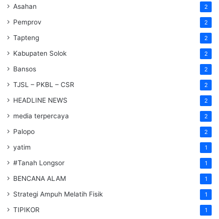
Asahan
2
Pemprov
2
Tapteng
2
Kabupaten Solok
2
Bansos
2
TJSL – PKBL – CSR
2
HEADLINE NEWS
2
media terpercaya
2
Palopo
2
yatim
1
#Tanah Longsor
1
BENCANA ALAM
1
Strategi Ampuh Melatih Fisik
1
TIPIKOR
1