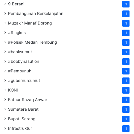
9 Berani
1
Pembangunan Berkelanjutan
1
Muzakir Manaf Dorong
1
#Ringkus
1
#Polsek Medan Tembung
1
#banksumut
1
#bobbynasution
1
#Pembunuh
1
#gubernursumut
1
KONI
1
Fathur Razaq Anwar
1
Sumatera Barat
1
Bupati Serang
1
Infrastruktur
1