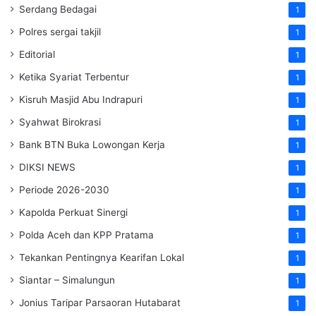
Serdang Bedagai
1
Polres sergai takjil
1
Editorial
1
Ketika Syariat Terbentur
1
Kisruh Masjid Abu Indrapuri
1
Syahwat Birokrasi
1
Bank BTN Buka Lowongan Kerja
1
DIKSI NEWS
1
Periode 2026-2030
1
Kapolda Perkuat Sinergi
1
Polda Aceh dan KPP Pratama
1
Tekankan Pentingnya Kearifan Lokal
1
Siantar – Simalungun
1
Jonius Taripar Parsaoran Hutabarat
1