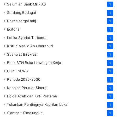
Sejumlah Bank Milik AS
1
Serdang Bedagai
1
Polres sergai takjil
1
Editorial
1
Ketika Syariat Terbentur
1
Kisruh Masjid Abu Indrapuri
1
Syahwat Birokrasi
1
Bank BTN Buka Lowongan Kerja
1
DIKSI NEWS
1
Periode 2026-2030
1
Kapolda Perkuat Sinergi
1
Polda Aceh dan KPP Pratama
1
Tekankan Pentingnya Kearifan Lokal
1
Siantar – Simalungun
1