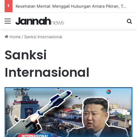
Kesehatan Mental: Menggali Hubungan Antara Pikiran, Tubuh, dan Emosi secara Mendalam
Menu
Se
Home
/
Sanksi Internasional
Sanksi
Internasional