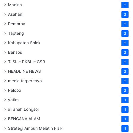
Madina
2
Asahan
2
Pemprov
2
Tapteng
2
Kabupaten Solok
2
Bansos
2
TJSL – PKBL – CSR
2
HEADLINE NEWS
2
media terpercaya
2
Palopo
2
yatim
1
#Tanah Longsor
1
BENCANA ALAM
1
Strategi Ampuh Melatih Fisik
1