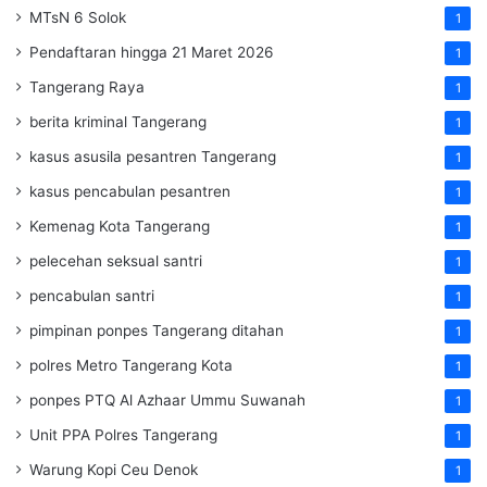
MTsN 6 Solok
1
Pendaftaran hingga 21 Maret 2026
1
Tangerang Raya
1
berita kriminal Tangerang
1
kasus asusila pesantren Tangerang
1
kasus pencabulan pesantren
1
Kemenag Kota Tangerang
1
pelecehan seksual santri
1
pencabulan santri
1
pimpinan ponpes Tangerang ditahan
1
polres Metro Tangerang Kota
1
ponpes PTQ Al Azhaar Ummu Suwanah
1
Unit PPA Polres Tangerang
1
Warung Kopi Ceu Denok
1