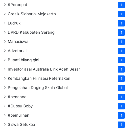
#Percepat
1
Gresik-Sidoarjo-Mojokerto
1
Ludruk
1
DPRD Kabupaten Serang
1
Mahasiswa
1
Advetorial
1
Bupati bilang gini
1
Investor asal Australia Lirik Aceh Besar
1
Kembangkan Hilirisasi Peternakan
1
Pengolahan Daging Skala Global
1
#bencana
1
#Gubsu Boby
1
#pemulihan
1
Siswa Setukpa
1