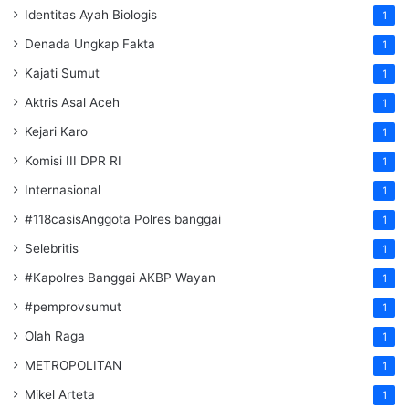
Identitas Ayah Biologis
1
Denada Ungkap Fakta
1
Kajati Sumut
1
Aktris Asal Aceh
1
Kejari Karo
1
Komisi III DPR RI
1
Internasional
1
#118casisAnggota Polres banggai
1
Selebritis
1
#Kapolres Banggai AKBP Wayan
1
#pemprovsumut
1
Olah Raga
1
METROPOLITAN
1
Mikel Arteta
1