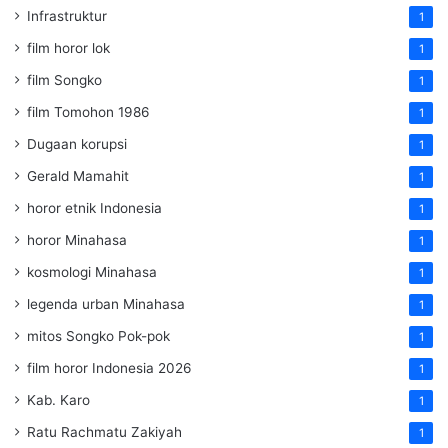
Infrastruktur
1
film horor lok
1
film Songko
1
film Tomohon 1986
1
Dugaan korupsi
1
Gerald Mamahit
1
horor etnik Indonesia
1
horor Minahasa
1
kosmologi Minahasa
1
legenda urban Minahasa
1
mitos Songko Pok-pok
1
film horor Indonesia 2026
1
Kab. Karo
1
Ratu Rachmatu Zakiyah
1