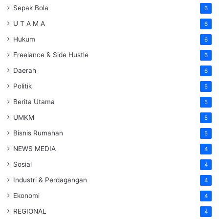
Sepak Bola
6
U T A M A
6
Hukum
6
Freelance & Side Hustle
6
Daerah
6
Politik
5
Berita Utama
5
UMKM
5
Bisnis Rumahan
5
NEWS MEDIA
4
Sosial
4
Industri & Perdagangan
4
Ekonomi
4
REGIONAL
4