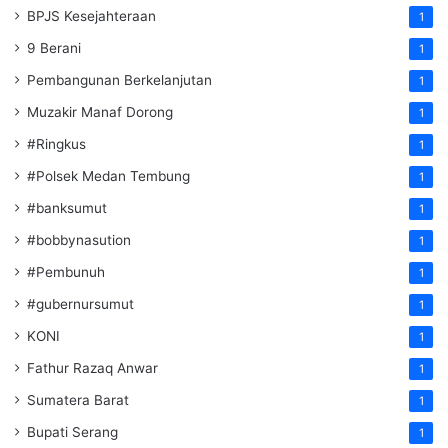
BPJS Kesejahteraan
1
9 Berani
1
Pembangunan Berkelanjutan
1
Muzakir Manaf Dorong
1
#Ringkus
1
#Polsek Medan Tembung
1
#banksumut
1
#bobbynasution
1
#Pembunuh
1
#gubernursumut
1
KONI
1
Fathur Razaq Anwar
1
Sumatera Barat
1
Bupati Serang
1