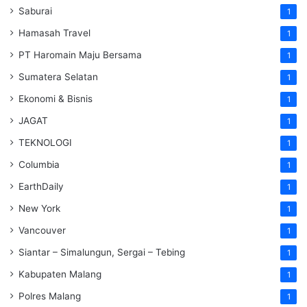
Saburai
1
Hamasah Travel
1
PT Haromain Maju Bersama
1
Sumatera Selatan
1
Ekonomi & Bisnis
1
JAGAT
1
TEKNOLOGI
1
Columbia
1
EarthDaily
1
New York
1
Vancouver
1
Siantar – Simalungun, Sergai – Tebing
1
Kabupaten Malang
1
Polres Malang
1