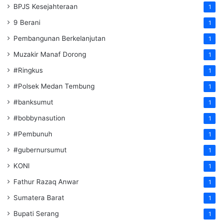
BPJS Kesejahteraan
1
9 Berani
1
Pembangunan Berkelanjutan
1
Muzakir Manaf Dorong
1
#Ringkus
1
#Polsek Medan Tembung
1
#banksumut
1
#bobbynasution
1
#Pembunuh
1
#gubernursumut
1
KONI
1
Fathur Razaq Anwar
1
Sumatera Barat
1
Bupati Serang
1