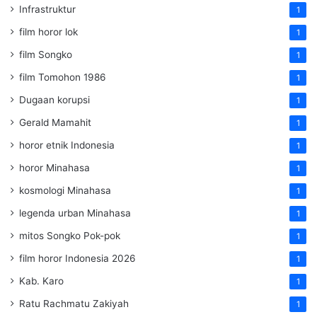
Infrastruktur
1
film horor lok
1
film Songko
1
film Tomohon 1986
1
Dugaan korupsi
1
Gerald Mamahit
1
horor etnik Indonesia
1
horor Minahasa
1
kosmologi Minahasa
1
legenda urban Minahasa
1
mitos Songko Pok-pok
1
film horor Indonesia 2026
1
Kab. Karo
1
Ratu Rachmatu Zakiyah
1