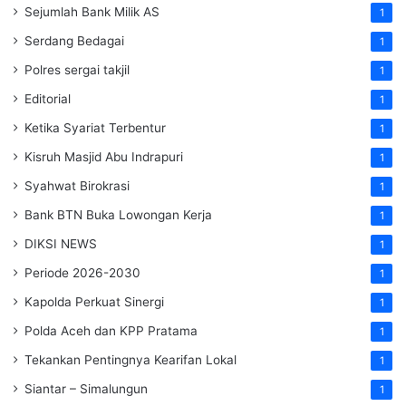
Sejumlah Bank Milik AS
1
Serdang Bedagai
1
Polres sergai takjil
1
Editorial
1
Ketika Syariat Terbentur
1
Kisruh Masjid Abu Indrapuri
1
Syahwat Birokrasi
1
Bank BTN Buka Lowongan Kerja
1
DIKSI NEWS
1
Periode 2026-2030
1
Kapolda Perkuat Sinergi
1
Polda Aceh dan KPP Pratama
1
Tekankan Pentingnya Kearifan Lokal
1
Siantar – Simalungun
1