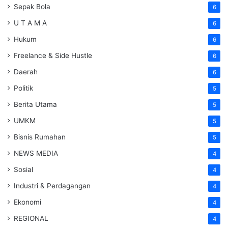
Sepak Bola
6
U T A M A
6
Hukum
6
Freelance & Side Hustle
6
Daerah
6
Politik
5
Berita Utama
5
UMKM
5
Bisnis Rumahan
5
NEWS MEDIA
4
Sosial
4
Industri & Perdagangan
4
Ekonomi
4
REGIONAL
4