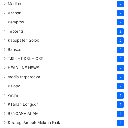
Madina
2
Asahan
2
Pemprov
2
Tapteng
2
Kabupaten Solok
2
Bansos
2
TJSL – PKBL – CSR
2
HEADLINE NEWS
2
media terpercaya
2
Palopo
2
yatim
1
#Tanah Longsor
1
BENCANA ALAM
1
Strategi Ampuh Melatih Fisik
1