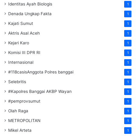
Identitas Ayah Biologis
1
Denada Ungkap Fakta
1
Kajati Sumut
1
Aktris Asal Aceh
1
Kejari Karo
1
Komisi III DPR RI
1
Internasional
1
#118casisAnggota Polres banggai
1
Selebritis
1
#Kapolres Banggai AKBP Wayan
1
#pemprovsumut
1
Olah Raga
1
METROPOLITAN
1
Mikel Arteta
1