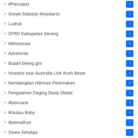
#Percepat
1
Gresik-Sidoarjo-Mojokerto
1
Ludruk
1
DPRD Kabupaten Serang
1
Mahasiswa
1
Advetorial
1
Bupati bilang gini
1
Investor asal Australia Lirik Aceh Besar
1
Kembangkan Hilirisasi Peternakan
1
Pengolahan Daging Skala Global
1
#bencana
1
#Gubsu Boby
1
#pemulihan
1
Siswa Setukpa
1