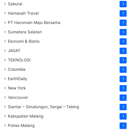
Saburai
1
Hamasah Travel
1
PT Haromain Maju Bersama
1
Sumatera Selatan
1
Ekonomi & Bisnis
1
JAGAT
1
TEKNOLOGI
1
Columbia
1
EarthDaily
1
New York
1
Vancouver
1
Siantar – Simalungun, Sergai – Tebing
1
Kabupaten Malang
1
Polres Malang
1