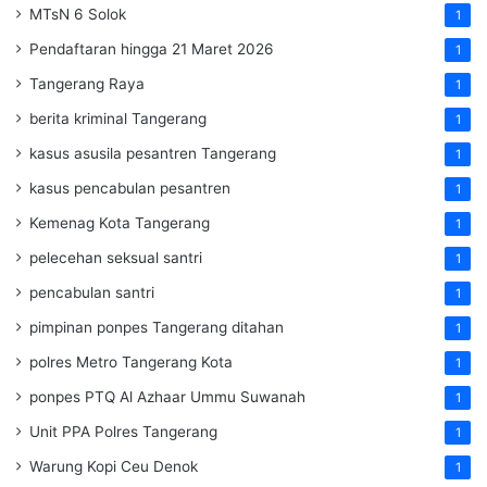
MTsN 6 Solok
1
Pendaftaran hingga 21 Maret 2026
1
Tangerang Raya
1
berita kriminal Tangerang
1
kasus asusila pesantren Tangerang
1
kasus pencabulan pesantren
1
Kemenag Kota Tangerang
1
pelecehan seksual santri
1
pencabulan santri
1
pimpinan ponpes Tangerang ditahan
1
polres Metro Tangerang Kota
1
ponpes PTQ Al Azhaar Ummu Suwanah
1
Unit PPA Polres Tangerang
1
Warung Kopi Ceu Denok
1