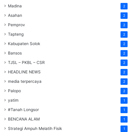
Madina
2
Asahan
2
Pemprov
2
Tapteng
2
Kabupaten Solok
2
Bansos
2
TJSL – PKBL – CSR
2
HEADLINE NEWS
2
media terpercaya
2
Palopo
2
yatim
1
#Tanah Longsor
1
BENCANA ALAM
1
Strategi Ampuh Melatih Fisik
1