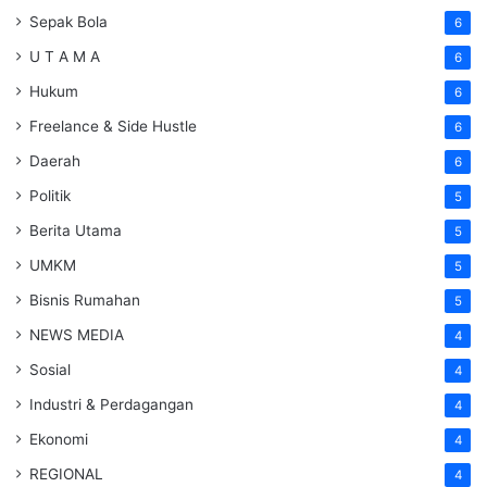
Sepak Bola
6
U T A M A
6
Hukum
6
Freelance & Side Hustle
6
Daerah
6
Politik
5
Berita Utama
5
UMKM
5
Bisnis Rumahan
5
NEWS MEDIA
4
Sosial
4
Industri & Perdagangan
4
Ekonomi
4
REGIONAL
4