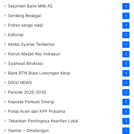
Sejumlah Bank Milik AS
1
Serdang Bedagai
1
Polres sergai takjil
1
Editorial
1
Ketika Syariat Terbentur
1
Kisruh Masjid Abu Indrapuri
1
Syahwat Birokrasi
1
Bank BTN Buka Lowongan Kerja
1
DIKSI NEWS
1
Periode 2026-2030
1
Kapolda Perkuat Sinergi
1
Polda Aceh dan KPP Pratama
1
Tekankan Pentingnya Kearifan Lokal
1
Siantar – Simalungun
1