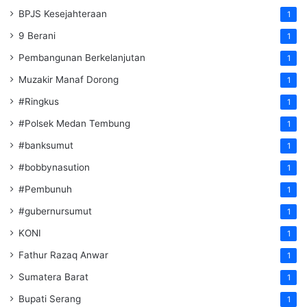
BPJS Kesejahteraan
1
9 Berani
1
Pembangunan Berkelanjutan
1
Muzakir Manaf Dorong
1
#Ringkus
1
#Polsek Medan Tembung
1
#banksumut
1
#bobbynasution
1
#Pembunuh
1
#gubernursumut
1
KONI
1
Fathur Razaq Anwar
1
Sumatera Barat
1
Bupati Serang
1