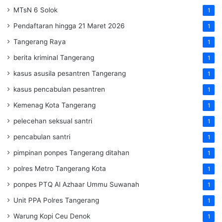
MTsN 6 Solok
1
Pendaftaran hingga 21 Maret 2026
1
Tangerang Raya
1
berita kriminal Tangerang
1
kasus asusila pesantren Tangerang
1
kasus pencabulan pesantren
1
Kemenag Kota Tangerang
1
pelecehan seksual santri
1
pencabulan santri
1
pimpinan ponpes Tangerang ditahan
1
polres Metro Tangerang Kota
1
ponpes PTQ Al Azhaar Ummu Suwanah
1
Unit PPA Polres Tangerang
1
Warung Kopi Ceu Denok
1