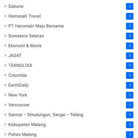
Saburai
1
Hamasah Travel
1
PT Haromain Maju Bersama
1
Sumatera Selatan
1
Ekonomi & Bisnis
1
JAGAT
1
TEKNOLOGI
1
Columbia
1
EarthDaily
1
New York
1
Vancouver
1
Siantar – Simalungun, Sergai – Tebing
1
Kabupaten Malang
1
Polres Malang
1