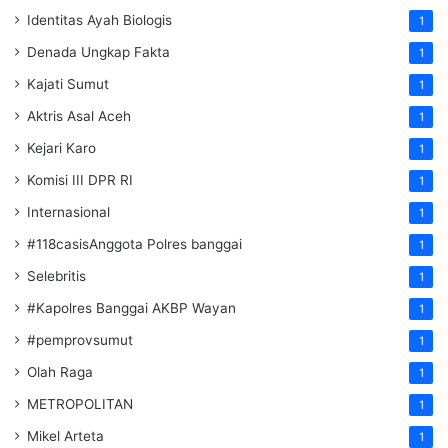
Identitas Ayah Biologis
1
Denada Ungkap Fakta
1
Kajati Sumut
1
Aktris Asal Aceh
1
Kejari Karo
1
Komisi III DPR RI
1
Internasional
1
#118casisAnggota Polres banggai
1
Selebritis
1
#Kapolres Banggai AKBP Wayan
1
#pemprovsumut
1
Olah Raga
1
METROPOLITAN
1
Mikel Arteta
1