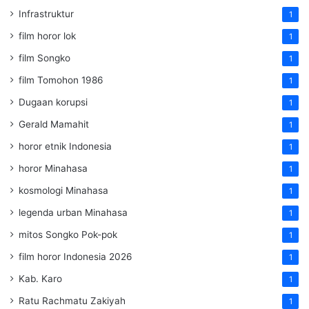
Infrastruktur
1
film horor lok
1
film Songko
1
film Tomohon 1986
1
Dugaan korupsi
1
Gerald Mamahit
1
horor etnik Indonesia
1
horor Minahasa
1
kosmologi Minahasa
1
legenda urban Minahasa
1
mitos Songko Pok-pok
1
film horor Indonesia 2026
1
Kab. Karo
1
Ratu Rachmatu Zakiyah
1