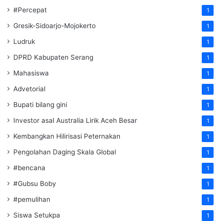
#Percepat
1
Gresik-Sidoarjo-Mojokerto
1
Ludruk
1
DPRD Kabupaten Serang
1
Mahasiswa
1
Advetorial
1
Bupati bilang gini
1
Investor asal Australia Lirik Aceh Besar
1
Kembangkan Hilirisasi Peternakan
1
Pengolahan Daging Skala Global
1
#bencana
1
#Gubsu Boby
1
#pemulihan
1
Siswa Setukpa
1