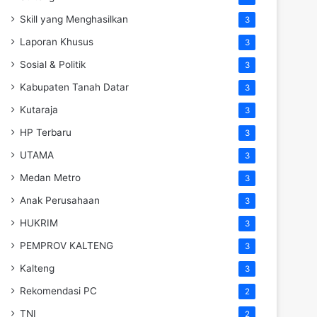
Skill yang Menghasilkan
3
Laporan Khusus
3
Sosial & Politik
3
Kabupaten Tanah Datar
3
Kutaraja
3
HP Terbaru
3
UTAMA
3
Medan Metro
3
Anak Perusahaan
3
HUKRIM
3
PEMPROV KALTENG
3
Kalteng
3
Rekomendasi PC
2
TNI
2