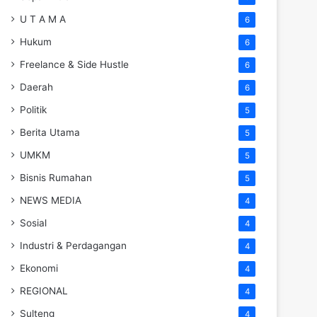
U T A M A
6
Hukum
6
Freelance & Side Hustle
6
Daerah
6
Politik
5
Berita Utama
5
UMKM
5
Bisnis Rumahan
5
NEWS MEDIA
4
Sosial
4
Industri & Perdagangan
4
Ekonomi
4
REGIONAL
4
Sulteng
4