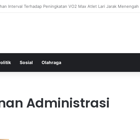
ental: Menggali Hubungan Antara Pikiran, Tubuh, dan Emosi secara M
olitik
Sosial
Olahraga
nan Administrasi