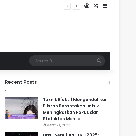
Log In
Random Article
Sidebar
endalam
Search
for
Recent Posts
Teknik Efektif Mengendalikan
Pikiran Berantakan untuk
Meningkatkan Fokus dan
Stabilitas Mental
Maret 21, 2026
Hasil Semifinal BAC 2025: