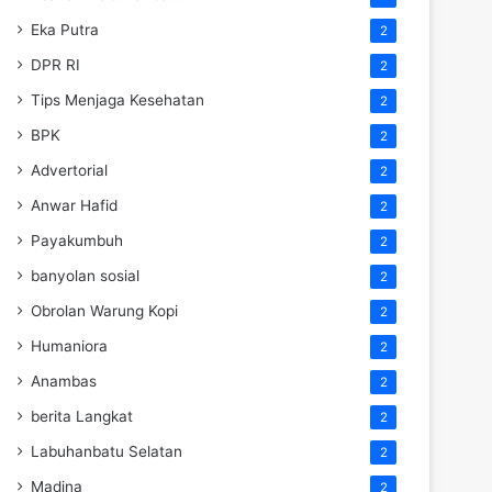
Eka Putra
2
DPR RI
2
Tips Menjaga Kesehatan
2
BPK
2
Advertorial
2
Anwar Hafid
2
Payakumbuh
2
banyolan sosial
2
Obrolan Warung Kopi
2
Humaniora
2
Anambas
2
berita Langkat
2
Labuhanbatu Selatan
2
Madina
2