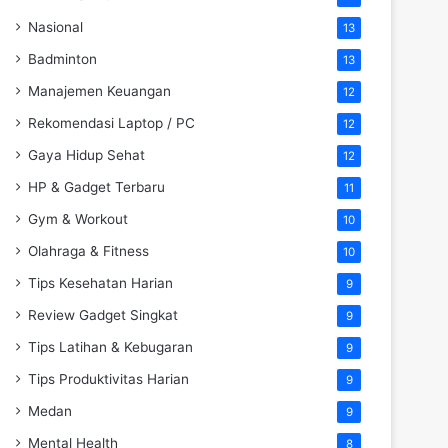
Nasional
13
Badminton
13
Manajemen Keuangan
12
Rekomendasi Laptop / PC
12
Gaya Hidup Sehat
12
HP & Gadget Terbaru
11
Gym & Workout
10
Olahraga & Fitness
10
Tips Kesehatan Harian
9
Review Gadget Singkat
9
Tips Latihan & Kebugaran
9
Tips Produktivitas Harian
9
Medan
9
Mental Health
8