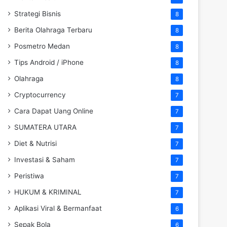
Strategi Bisnis
8
Berita Olahraga Terbaru
8
Posmetro Medan
8
Tips Android / iPhone
8
Olahraga
8
Cryptocurrency
7
Cara Dapat Uang Online
7
SUMATERA UTARA
7
Diet & Nutrisi
7
Investasi & Saham
7
Peristiwa
7
HUKUM & KRIMINAL
7
Aplikasi Viral & Bermanfaat
6
Sepak Bola
6