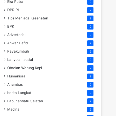
Eka Putra
2
DPR RI
2
Tips Menjaga Kesehatan
2
BPK
2
Advertorial
2
Anwar Hafid
2
Payakumbuh
2
banyolan sosial
2
Obrolan Warung Kopi
2
Humaniora
2
Anambas
2
berita Langkat
2
Labuhanbatu Selatan
2
Madina
2