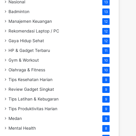
Nasional
13
Badminton
13
Manajemen Keuangan
12
Rekomendasi Laptop / PC
12
Gaya Hidup Sehat
12
HP & Gadget Terbaru
11
Gym & Workout
10
Olahraga & Fitness
10
Tips Kesehatan Harian
9
Review Gadget Singkat
9
Tips Latihan & Kebugaran
9
Tips Produktivitas Harian
9
Medan
9
Mental Health
8