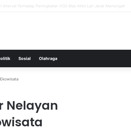
tal: Menggali Hubungan Antara Pikiran, Tubuh, dan Emosi secara Men
olitik
Sosial
Olahraga
 Ekowisata
r Nelayan
wisata