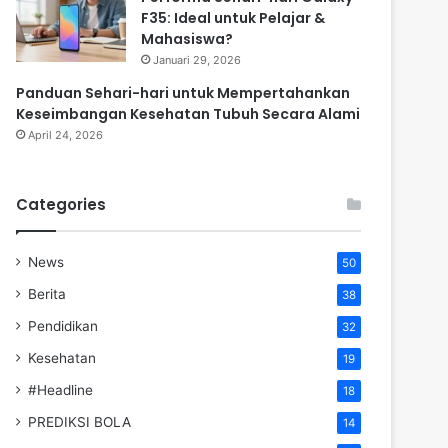
F35: Ideal untuk Pelajar &
Mahasiswa?
Januari 29, 2026
Panduan Sehari-hari untuk Mempertahankan
Keseimbangan Kesehatan Tubuh Secara Alami
April 24, 2026
Categories
News
50
Berita
38
Pendidikan
32
Kesehatan
19
#Headline
18
PREDIKSI BOLA
14