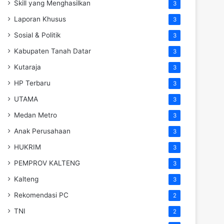
Skill yang Menghasilkan
3
Laporan Khusus
3
Sosial & Politik
3
Kabupaten Tanah Datar
3
Kutaraja
3
HP Terbaru
3
UTAMA
3
Medan Metro
3
Anak Perusahaan
3
HUKRIM
3
PEMPROV KALTENG
3
Kalteng
3
Rekomendasi PC
2
TNI
2