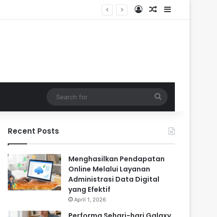
Log In
Random Article
Sidebar
dalam
Search
for
Recent Posts
Menghasilkan Pendapatan
Online Melalui Layanan
Administrasi Data Digital
yang Efektif
April 1, 2026
Performa Sehari-hari Galaxy