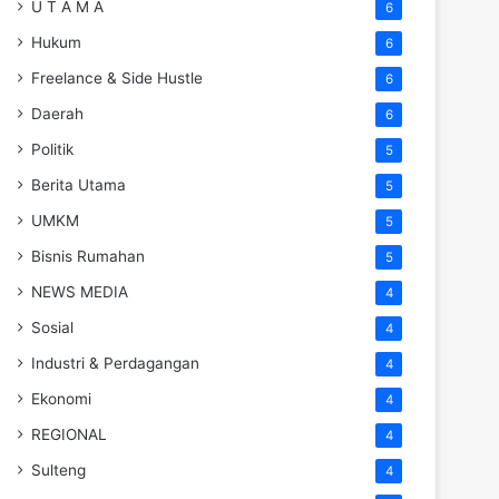
U T A M A
6
Hukum
6
Freelance & Side Hustle
6
Daerah
6
Politik
5
Berita Utama
5
UMKM
5
Bisnis Rumahan
5
NEWS MEDIA
4
Sosial
4
Industri & Perdagangan
4
Ekonomi
4
REGIONAL
4
Sulteng
4