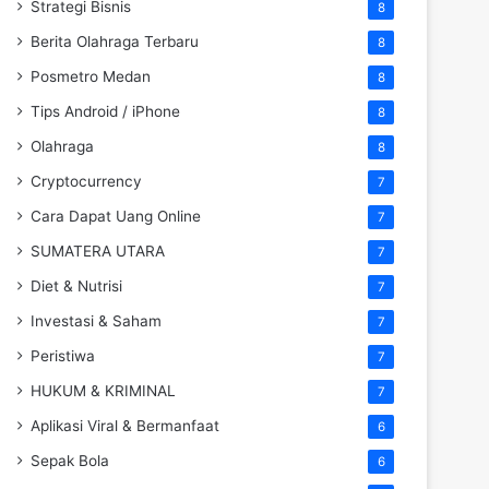
Strategi Bisnis
8
Berita Olahraga Terbaru
8
Posmetro Medan
8
Tips Android / iPhone
8
Olahraga
8
Cryptocurrency
7
Cara Dapat Uang Online
7
SUMATERA UTARA
7
Diet & Nutrisi
7
Investasi & Saham
7
Peristiwa
7
HUKUM & KRIMINAL
7
Aplikasi Viral & Bermanfaat
6
Sepak Bola
6