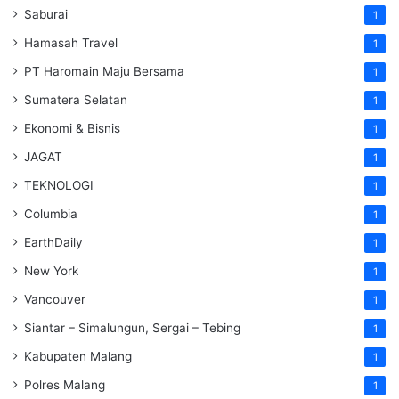
Saburai
1
Hamasah Travel
1
PT Haromain Maju Bersama
1
Sumatera Selatan
1
Ekonomi & Bisnis
1
JAGAT
1
TEKNOLOGI
1
Columbia
1
EarthDaily
1
New York
1
Vancouver
1
Siantar – Simalungun, Sergai – Tebing
1
Kabupaten Malang
1
Polres Malang
1