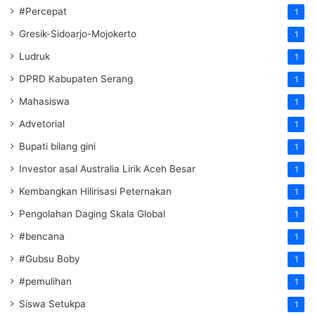
#Percepat
1
Gresik-Sidoarjo-Mojokerto
1
Ludruk
1
DPRD Kabupaten Serang
1
Mahasiswa
1
Advetorial
1
Bupati bilang gini
1
Investor asal Australia Lirik Aceh Besar
1
Kembangkan Hilirisasi Peternakan
1
Pengolahan Daging Skala Global
1
#bencana
1
#Gubsu Boby
1
#pemulihan
1
Siswa Setukpa
1