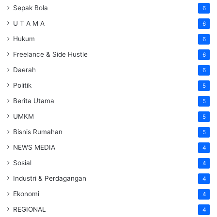
Sepak Bola
6
U T A M A
6
Hukum
6
Freelance & Side Hustle
6
Daerah
6
Politik
5
Berita Utama
5
UMKM
5
Bisnis Rumahan
5
NEWS MEDIA
4
Sosial
4
Industri & Perdagangan
4
Ekonomi
4
REGIONAL
4