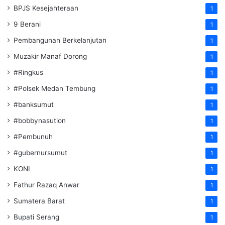
BPJS Kesejahteraan
1
9 Berani
1
Pembangunan Berkelanjutan
1
Muzakir Manaf Dorong
1
#Ringkus
1
#Polsek Medan Tembung
1
#banksumut
1
#bobbynasution
1
#Pembunuh
1
#gubernursumut
1
KONI
1
Fathur Razaq Anwar
1
Sumatera Barat
1
Bupati Serang
1