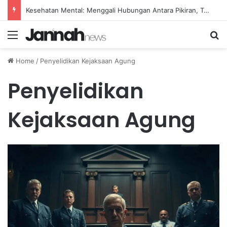
Kesehatan Mental: Menggali Hubungan Antara Pikiran, Tubuh, dan Emosi secara Mendalam
Menu
Se
Home
/
Penyelidikan Kejaksaan Agung
Penyelidikan
Kejaksaan Agung