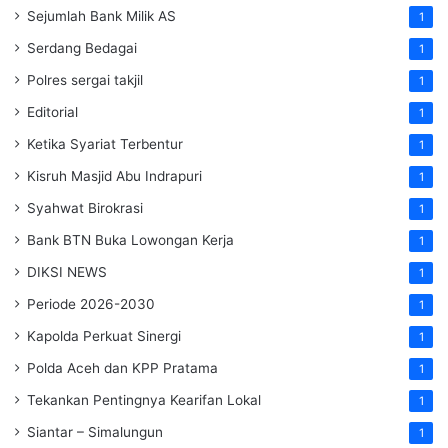
Sejumlah Bank Milik AS
1
Serdang Bedagai
1
Polres sergai takjil
1
Editorial
1
Ketika Syariat Terbentur
1
Kisruh Masjid Abu Indrapuri
1
Syahwat Birokrasi
1
Bank BTN Buka Lowongan Kerja
1
DIKSI NEWS
1
Periode 2026-2030
1
Kapolda Perkuat Sinergi
1
Polda Aceh dan KPP Pratama
1
Tekankan Pentingnya Kearifan Lokal
1
Siantar – Simalungun
1