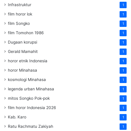
Infrastruktur
1
film horor lok
1
film Songko
1
film Tomohon 1986
1
Dugaan korupsi
1
Gerald Mamahit
1
horor etnik Indonesia
1
horor Minahasa
1
kosmologi Minahasa
1
legenda urban Minahasa
1
mitos Songko Pok-pok
1
film horor Indonesia 2026
1
Kab. Karo
1
Ratu Rachmatu Zakiyah
1