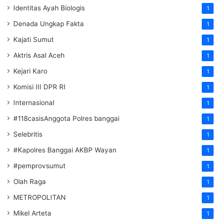
Identitas Ayah Biologis
1
Denada Ungkap Fakta
1
Kajati Sumut
1
Aktris Asal Aceh
1
Kejari Karo
1
Komisi III DPR RI
1
Internasional
1
#118casisAnggota Polres banggai
1
Selebritis
1
#Kapolres Banggai AKBP Wayan
1
#pemprovsumut
1
Olah Raga
1
METROPOLITAN
1
Mikel Arteta
1