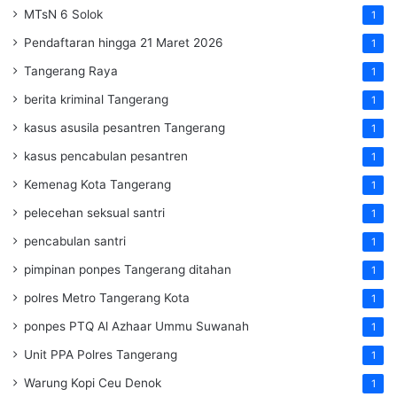
MTsN 6 Solok
1
Pendaftaran hingga 21 Maret 2026
1
Tangerang Raya
1
berita kriminal Tangerang
1
kasus asusila pesantren Tangerang
1
kasus pencabulan pesantren
1
Kemenag Kota Tangerang
1
pelecehan seksual santri
1
pencabulan santri
1
pimpinan ponpes Tangerang ditahan
1
polres Metro Tangerang Kota
1
ponpes PTQ Al Azhaar Ummu Suwanah
1
Unit PPA Polres Tangerang
1
Warung Kopi Ceu Denok
1