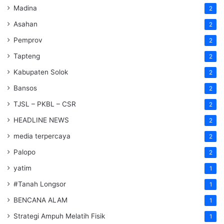
Madina
2
Asahan
2
Pemprov
2
Tapteng
2
Kabupaten Solok
2
Bansos
2
TJSL – PKBL – CSR
2
HEADLINE NEWS
2
media terpercaya
2
Palopo
2
yatim
1
#Tanah Longsor
1
BENCANA ALAM
1
Strategi Ampuh Melatih Fisik
1