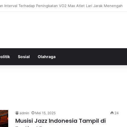
ntal: Menggali Hubungan Antara Pikiran, Tubuh, dan Emosi secara Men
olitik
Sosial
Olahraga
admin
Mei 15, 2025
24
Musisi Jazz Indonesia Tampil di