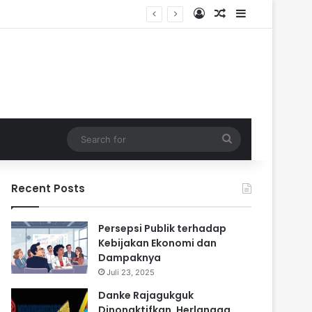
Log In
Random Article
Sidebar
dalam
Search
for
Recent Posts
Persepsi Publik terhadap
Kebijakan Ekonomi dan
Dampaknya
Juli 23, 2025
Danke Rajagukguk
Dinonaktifkan, Herlangga