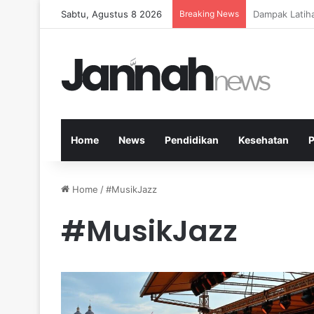
Sabtu, Agustus 8 2026
Breaking News
Kesehatan Me
Home
News
Pendidikan
Kesehatan
P
Home
/
#MusikJazz
#MusikJazz