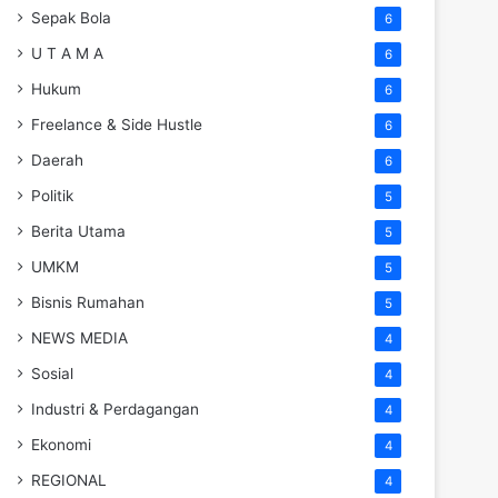
Sepak Bola
6
U T A M A
6
Hukum
6
Freelance & Side Hustle
6
Daerah
6
Politik
5
Berita Utama
5
UMKM
5
Bisnis Rumahan
5
NEWS MEDIA
4
Sosial
4
Industri & Perdagangan
4
Ekonomi
4
REGIONAL
4