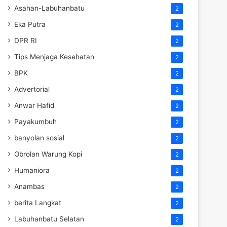
Asahan-Labuhanbatu
2
Eka Putra
2
DPR RI
2
Tips Menjaga Kesehatan
2
BPK
2
Advertorial
2
Anwar Hafid
2
Payakumbuh
2
banyolan sosial
2
Obrolan Warung Kopi
2
Humaniora
2
Anambas
2
berita Langkat
2
Labuhanbatu Selatan
2