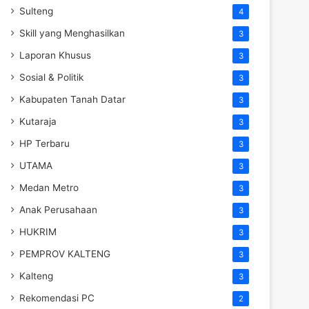
Sulteng
4
Skill yang Menghasilkan
3
Laporan Khusus
3
Sosial & Politik
3
Kabupaten Tanah Datar
3
Kutaraja
3
HP Terbaru
3
UTAMA
3
Medan Metro
3
Anak Perusahaan
3
HUKRIM
3
PEMPROV KALTENG
3
Kalteng
3
Rekomendasi PC
2