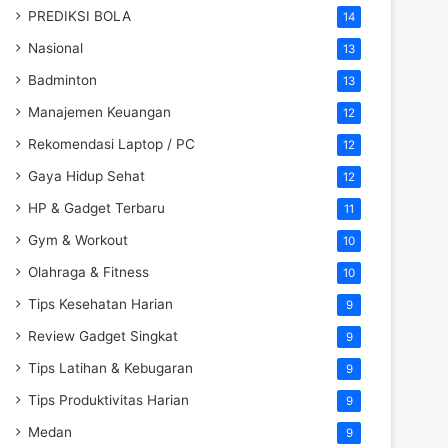
PREDIKSI BOLA
14
Nasional
13
Badminton
13
Manajemen Keuangan
12
Rekomendasi Laptop / PC
12
Gaya Hidup Sehat
12
HP & Gadget Terbaru
11
Gym & Workout
10
Olahraga & Fitness
10
Tips Kesehatan Harian
9
Review Gadget Singkat
9
Tips Latihan & Kebugaran
9
Tips Produktivitas Harian
9
Medan
9