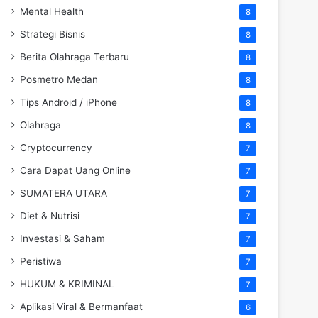
Mental Health
8
Strategi Bisnis
8
Berita Olahraga Terbaru
8
Posmetro Medan
8
Tips Android / iPhone
8
Olahraga
8
Cryptocurrency
7
Cara Dapat Uang Online
7
SUMATERA UTARA
7
Diet & Nutrisi
7
Investasi & Saham
7
Peristiwa
7
HUKUM & KRIMINAL
7
Aplikasi Viral & Bermanfaat
6