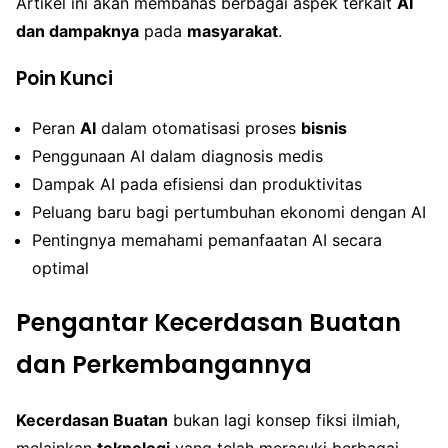
Artikel ini akan membahas berbagai aspek terkait
AI
dan dampaknya
pada
masyarakat
.
Poin Kunci
Peran
AI
dalam otomatisasi proses
bisnis
Penggunaan AI dalam diagnosis medis
Dampak AI pada efisiensi dan produktivitas
Peluang baru bagi pertumbuhan ekonomi dengan AI
Pentingnya memahami pemanfaatan AI secara
optimal
Pengantar Kecerdasan Buatan
dan Perkembangannya
Kecerdasan Buatan
bukan lagi konsep fiksi ilmiah,
melainkan
teknologi
yang telah merasuki berbagai