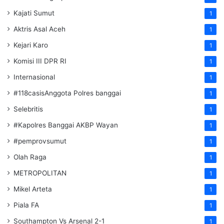
Kajati Sumut
1
Aktris Asal Aceh
1
Kejari Karo
1
Komisi III DPR RI
1
Internasional
1
#118casisAnggota Polres banggai
1
Selebritis
1
#Kapolres Banggai AKBP Wayan
1
#pemprovsumut
1
Olah Raga
1
METROPOLITAN
1
Mikel Arteta
1
Piala FA
1
Southampton Vs Arsenal 2-1
1