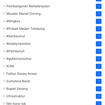
Pembangunan Berkelanjutan
1
Muzakir Manaf Dorong
1
#Ringkus
1
#Polsek Medan Tembung
1
#banksumut
1
#bobbynasution
1
#Pembunuh
1
#gubernursumut
1
KONI
1
Fathur Razaq Anwar
1
Sumatera Barat
1
Bupati Serang
1
Infrastruktur
1
film horor lok
1