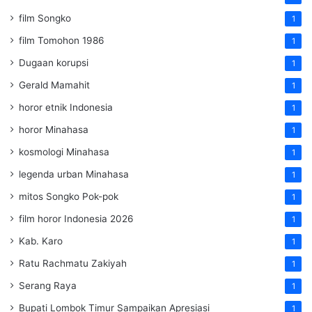
film Songko
1
film Tomohon 1986
1
Dugaan korupsi
1
Gerald Mamahit
1
horor etnik Indonesia
1
horor Minahasa
1
kosmologi Minahasa
1
legenda urban Minahasa
1
mitos Songko Pok-pok
1
film horor Indonesia 2026
1
Kab. Karo
1
Ratu Rachmatu Zakiyah
1
Serang Raya
1
Bupati Lombok Timur Sampaikan Apresiasi
1