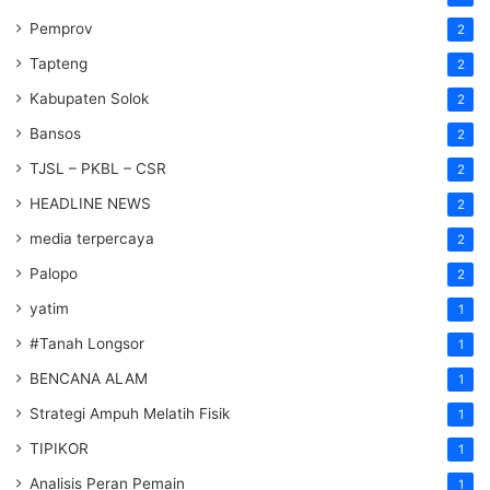
Pemprov
2
Tapteng
2
Kabupaten Solok
2
Bansos
2
TJSL – PKBL – CSR
2
HEADLINE NEWS
2
media terpercaya
2
Palopo
2
yatim
1
#Tanah Longsor
1
BENCANA ALAM
1
Strategi Ampuh Melatih Fisik
1
TIPIKOR
1
Analisis Peran Pemain
1