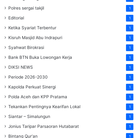
Polres sergai takjil
1
Editorial
1
Ketika Syariat Terbentur
1
Kisruh Masjid Abu Indrapuri
1
Syahwat Birokrasi
1
Bank BTN Buka Lowongan Kerja
1
DIKSI NEWS
1
Periode 2026-2030
1
Kapolda Perkuat Sinergi
1
Polda Aceh dan KPP Pratama
1
Tekankan Pentingnya Kearifan Lokal
1
Siantar – Simalungun
1
Jonius Taripar Parsaoran Hutabarat
1
Bintang Qur'an
1