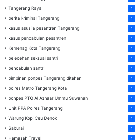
Tangerang Raya
1
berita kriminal Tangerang
1
kasus asusila pesantren Tangerang
1
kasus pencabulan pesantren
1
Kemenag Kota Tangerang
1
pelecehan seksual santri
1
pencabulan santri
1
pimpinan ponpes Tangerang ditahan
1
polres Metro Tangerang Kota
1
ponpes PTQ Al Azhaar Ummu Suwanah
1
Unit PPA Polres Tangerang
1
Warung Kopi Ceu Denok
1
Saburai
1
Hamasah Travel
1