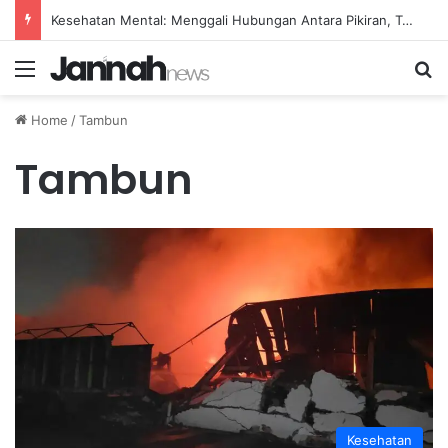
Kesehatan Mental: Menggali Hubungan Antara Pikiran, Tubuh, dan Emosi secara Mendalam
Menu
Se
Home
/
Tambun
Tambun
Kesehatan