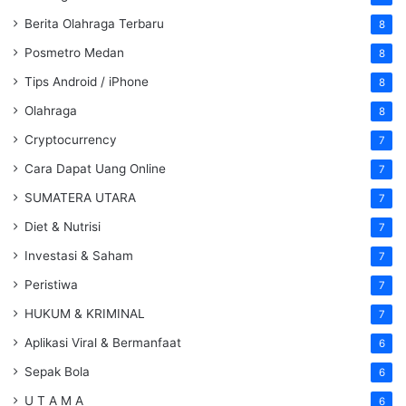
Berita Olahraga Terbaru
8
Posmetro Medan
8
Tips Android / iPhone
8
Olahraga
8
Cryptocurrency
7
Cara Dapat Uang Online
7
SUMATERA UTARA
7
Diet & Nutrisi
7
Investasi & Saham
7
Peristiwa
7
HUKUM & KRIMINAL
7
Aplikasi Viral & Bermanfaat
6
Sepak Bola
6
U T A M A
6