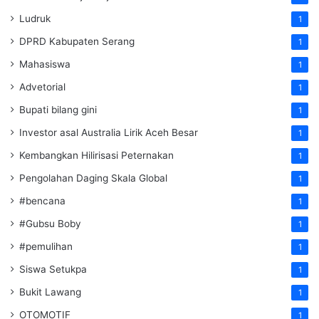
Ludruk
1
DPRD Kabupaten Serang
1
Mahasiswa
1
Advetorial
1
Bupati bilang gini
1
Investor asal Australia Lirik Aceh Besar
1
Kembangkan Hilirisasi Peternakan
1
Pengolahan Daging Skala Global
1
#bencana
1
#Gubsu Boby
1
#pemulihan
1
Siswa Setukpa
1
Bukit Lawang
1
OTOMOTIF
1