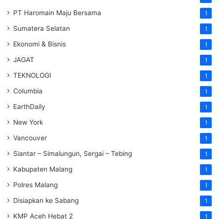
PT Haromain Maju Bersama
1
Sumatera Selatan
1
Ekonomi & Bisnis
1
JAGAT
1
TEKNOLOGI
1
Columbia
1
EarthDaily
1
New York
1
Vancouver
1
Siantar – Simalungun, Sergai – Tebing
1
Kabupaten Malang
1
Polres Malang
1
Disiapkan ke Sabang
1
KMP Aceh Hebat 2
1