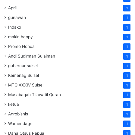
April
1
gunawan
1
Indako
1
makin happy
1
Promo Honda
1
Andi Sudirman Sulaiman
1
gubernur sulsel
1
Kemenag Sulsel
1
MTQ XXXIV Sulsel
1
Musabaqah Tilawatil Quran
1
ketua
1
Agrobisnis
1
Wamendagri
1
Dana Otsus Papua
1