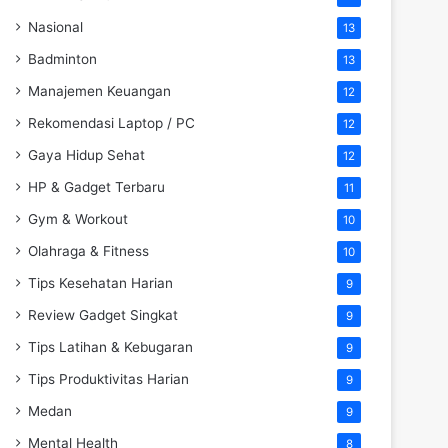
Nasional
13
Badminton
13
Manajemen Keuangan
12
Rekomendasi Laptop / PC
12
Gaya Hidup Sehat
12
HP & Gadget Terbaru
11
Gym & Workout
10
Olahraga & Fitness
10
Tips Kesehatan Harian
9
Review Gadget Singkat
9
Tips Latihan & Kebugaran
9
Tips Produktivitas Harian
9
Medan
9
Mental Health
8