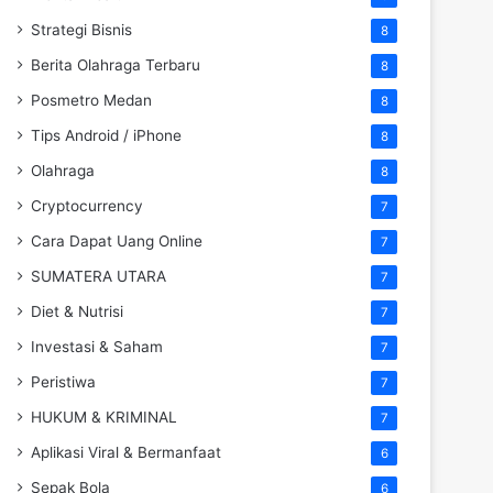
Strategi Bisnis
8
Berita Olahraga Terbaru
8
Posmetro Medan
8
Tips Android / iPhone
8
Olahraga
8
Cryptocurrency
7
Cara Dapat Uang Online
7
SUMATERA UTARA
7
Diet & Nutrisi
7
Investasi & Saham
7
Peristiwa
7
HUKUM & KRIMINAL
7
Aplikasi Viral & Bermanfaat
6
Sepak Bola
6