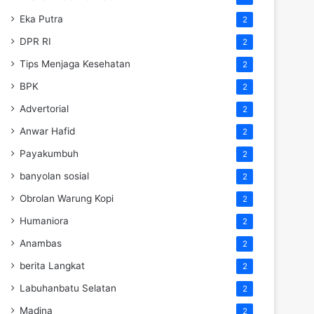
Eka Putra
2
DPR RI
2
Tips Menjaga Kesehatan
2
BPK
2
Advertorial
2
Anwar Hafid
2
Payakumbuh
2
banyolan sosial
2
Obrolan Warung Kopi
2
Humaniora
2
Anambas
2
berita Langkat
2
Labuhanbatu Selatan
2
Madina
2