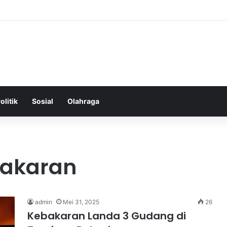
nan Bergizi Seimbang untuk Menjaga Kesehatan Rahim Wanita
olitik
Sosial
Olahraga
akaran
admin
Mei 31, 2025
26
Kebakaran Landa 3 Gudang di