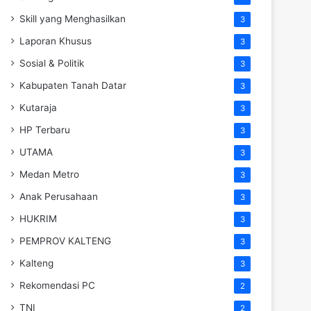
Skill yang Menghasilkan
3
Laporan Khusus
3
Sosial & Politik
3
Kabupaten Tanah Datar
3
Kutaraja
3
HP Terbaru
3
UTAMA
3
Medan Metro
3
Anak Perusahaan
3
HUKRIM
3
PEMPROV KALTENG
3
Kalteng
3
Rekomendasi PC
2
TNI
2