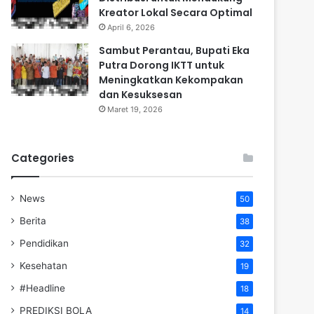
Kreator Lokal Secara Optimal
April 6, 2026
Sambut Perantau, Bupati Eka
Putra Dorong IKTT untuk
Meningkatkan Kekompakan
dan Kesuksesan
Maret 19, 2026
Categories
News
50
Berita
38
Pendidikan
32
Kesehatan
19
#Headline
18
PREDIKSI BOLA
14