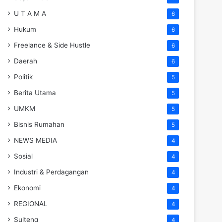
U T A M A
6
Hukum
6
Freelance & Side Hustle
6
Daerah
6
Politik
5
Berita Utama
5
UMKM
5
Bisnis Rumahan
5
NEWS MEDIA
4
Sosial
4
Industri & Perdagangan
4
Ekonomi
4
REGIONAL
4
Sulteng
4