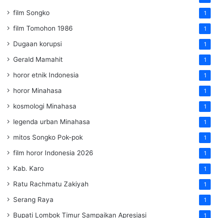
film Songko
1
film Tomohon 1986
1
Dugaan korupsi
1
Gerald Mamahit
1
horor etnik Indonesia
1
horor Minahasa
1
kosmologi Minahasa
1
legenda urban Minahasa
1
mitos Songko Pok-pok
1
film horor Indonesia 2026
1
Kab. Karo
1
Ratu Rachmatu Zakiyah
1
Serang Raya
1
Bupati Lombok Timur Sampaikan Apresiasi
1