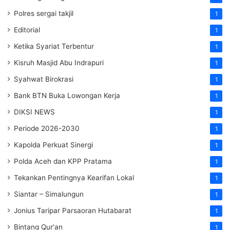
Polres sergai takjil
1
Editorial
1
Ketika Syariat Terbentur
1
Kisruh Masjid Abu Indrapuri
1
Syahwat Birokrasi
1
Bank BTN Buka Lowongan Kerja
1
DIKSI NEWS
1
Periode 2026-2030
1
Kapolda Perkuat Sinergi
1
Polda Aceh dan KPP Pratama
1
Tekankan Pentingnya Kearifan Lokal
1
Siantar – Simalungun
1
Jonius Taripar Parsaoran Hutabarat
1
Bintang Qur'an
1