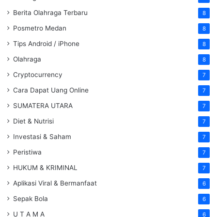
Berita Olahraga Terbaru
8
Posmetro Medan
8
Tips Android / iPhone
8
Olahraga
8
Cryptocurrency
7
Cara Dapat Uang Online
7
SUMATERA UTARA
7
Diet & Nutrisi
7
Investasi & Saham
7
Peristiwa
7
HUKUM & KRIMINAL
7
Aplikasi Viral & Bermanfaat
6
Sepak Bola
6
U T A M A
6