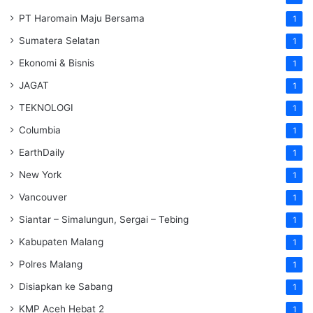
PT Haromain Maju Bersama
1
Sumatera Selatan
1
Ekonomi & Bisnis
1
JAGAT
1
TEKNOLOGI
1
Columbia
1
EarthDaily
1
New York
1
Vancouver
1
Siantar – Simalungun, Sergai – Tebing
1
Kabupaten Malang
1
Polres Malang
1
Disiapkan ke Sabang
1
KMP Aceh Hebat 2
1