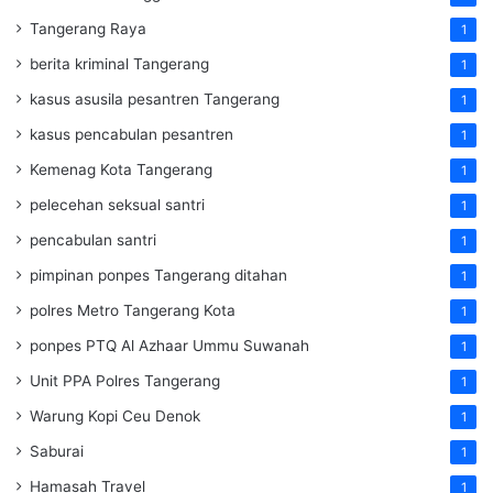
Tangerang Raya
1
berita kriminal Tangerang
1
kasus asusila pesantren Tangerang
1
kasus pencabulan pesantren
1
Kemenag Kota Tangerang
1
pelecehan seksual santri
1
pencabulan santri
1
pimpinan ponpes Tangerang ditahan
1
polres Metro Tangerang Kota
1
ponpes PTQ Al Azhaar Ummu Suwanah
1
Unit PPA Polres Tangerang
1
Warung Kopi Ceu Denok
1
Saburai
1
Hamasah Travel
1