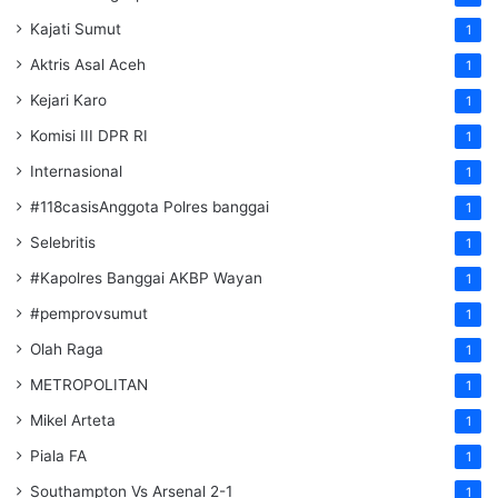
Kajati Sumut
1
Aktris Asal Aceh
1
Kejari Karo
1
Komisi III DPR RI
1
Internasional
1
#118casisAnggota Polres banggai
1
Selebritis
1
#Kapolres Banggai AKBP Wayan
1
#pemprovsumut
1
Olah Raga
1
METROPOLITAN
1
Mikel Arteta
1
Piala FA
1
Southampton Vs Arsenal 2-1
1