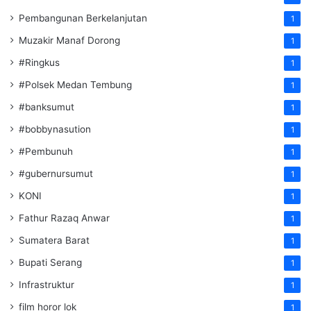
Pembangunan Berkelanjutan
1
Muzakir Manaf Dorong
1
#Ringkus
1
#Polsek Medan Tembung
1
#banksumut
1
#bobbynasution
1
#Pembunuh
1
#gubernursumut
1
KONI
1
Fathur Razaq Anwar
1
Sumatera Barat
1
Bupati Serang
1
Infrastruktur
1
film horor lok
1