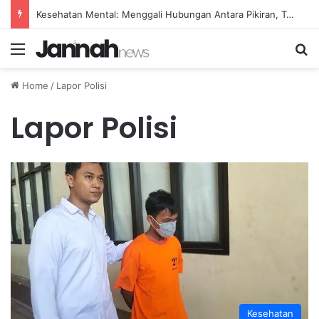
Kesehatan Mental: Menggali Hubungan Antara Pikiran, Tubuh, dan Emosi secara Mendalam
Menu
Se
Home
/
Lapor Polisi
Lapor Polisi
Kesehatan