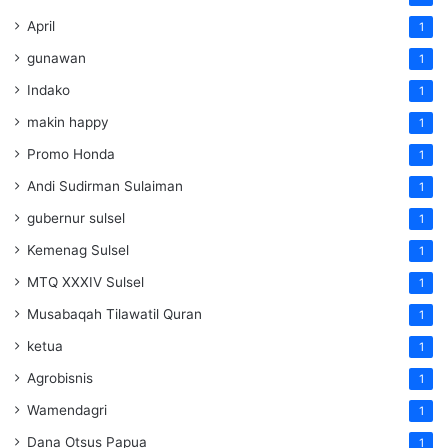
April
1
gunawan
1
Indako
1
makin happy
1
Promo Honda
1
Andi Sudirman Sulaiman
1
gubernur sulsel
1
Kemenag Sulsel
1
MTQ XXXIV Sulsel
1
Musabaqah Tilawatil Quran
1
ketua
1
Agrobisnis
1
Wamendagri
1
Dana Otsus Papua
1