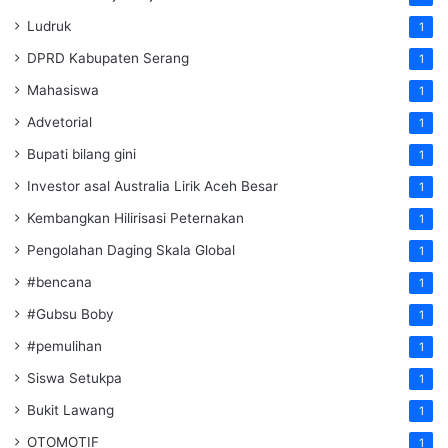
Ludruk
1
DPRD Kabupaten Serang
1
Mahasiswa
1
Advetorial
1
Bupati bilang gini
1
Investor asal Australia Lirik Aceh Besar
1
Kembangkan Hilirisasi Peternakan
1
Pengolahan Daging Skala Global
1
#bencana
1
#Gubsu Boby
1
#pemulihan
1
Siswa Setukpa
1
Bukit Lawang
1
OTOMOTIF
1