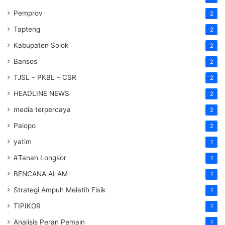
Pemprov
2
Tapteng
2
Kabupaten Solok
2
Bansos
2
TJSL – PKBL – CSR
2
HEADLINE NEWS
2
media terpercaya
2
Palopo
2
yatim
1
#Tanah Longsor
1
BENCANA ALAM
1
Strategi Ampuh Melatih Fisik
1
TIPIKOR
1
Analisis Peran Pemain
1