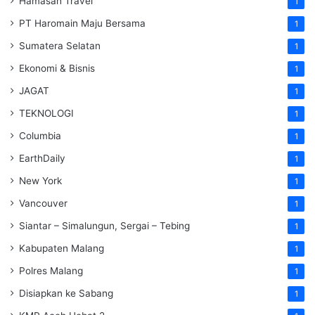
Hamasah Travel
1
PT Haromain Maju Bersama
1
Sumatera Selatan
1
Ekonomi & Bisnis
1
JAGAT
1
TEKNOLOGI
1
Columbia
1
EarthDaily
1
New York
1
Vancouver
1
Siantar – Simalungun, Sergai – Tebing
1
Kabupaten Malang
1
Polres Malang
1
Disiapkan ke Sabang
1