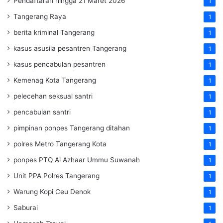
Pendaftaran hingga 21 Maret 2026
1
Tangerang Raya
1
berita kriminal Tangerang
1
kasus asusila pesantren Tangerang
1
kasus pencabulan pesantren
1
Kemenag Kota Tangerang
1
pelecehan seksual santri
1
pencabulan santri
1
pimpinan ponpes Tangerang ditahan
1
polres Metro Tangerang Kota
1
ponpes PTQ Al Azhaar Ummu Suwanah
1
Unit PPA Polres Tangerang
1
Warung Kopi Ceu Denok
1
Saburai
1