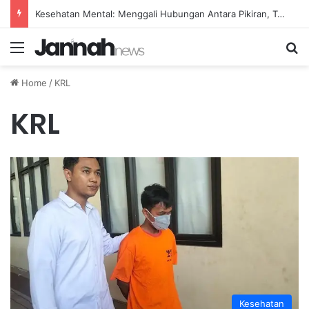
Kesehatan Mental: Menggali Hubungan Antara Pikiran, Tubuh, dan Emosi secara Mendalam
Menu
Se
Home
/
KRL
KRL
Kesehatan