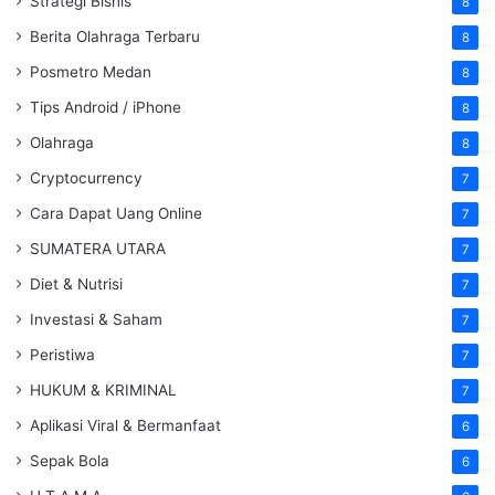
Strategi Bisnis
8
Berita Olahraga Terbaru
8
Posmetro Medan
8
Tips Android / iPhone
8
Olahraga
8
Cryptocurrency
7
Cara Dapat Uang Online
7
SUMATERA UTARA
7
Diet & Nutrisi
7
Investasi & Saham
7
Peristiwa
7
HUKUM & KRIMINAL
7
Aplikasi Viral & Bermanfaat
6
Sepak Bola
6