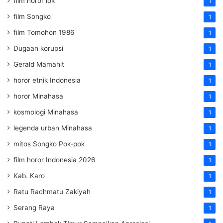
film horor lok
1
film Songko
1
film Tomohon 1986
1
Dugaan korupsi
1
Gerald Mamahit
1
horor etnik Indonesia
1
horor Minahasa
1
kosmologi Minahasa
1
legenda urban Minahasa
1
mitos Songko Pok-pok
1
film horor Indonesia 2026
1
Kab. Karo
1
Ratu Rachmatu Zakiyah
1
Serang Raya
1