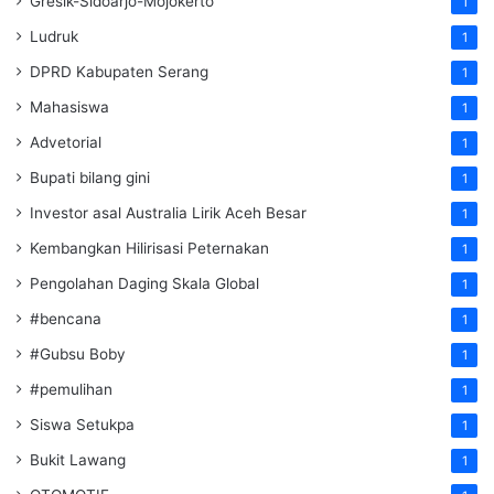
Gresik-Sidoarjo-Mojokerto
1
Ludruk
1
DPRD Kabupaten Serang
1
Mahasiswa
1
Advetorial
1
Bupati bilang gini
1
Investor asal Australia Lirik Aceh Besar
1
Kembangkan Hilirisasi Peternakan
1
Pengolahan Daging Skala Global
1
#bencana
1
#Gubsu Boby
1
#pemulihan
1
Siswa Setukpa
1
Bukit Lawang
1