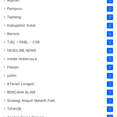
Asahan
2
Pemprov
2
Tapteng
2
Kabupaten Solok
2
Bansos
2
TJSL – PKBL – CSR
2
HEADLINE NEWS
2
media terpercaya
2
Palopo
2
yatim
1
#Tanah Longsor
1
BENCANA ALAM
1
Strategi Ampuh Melatih Fisik
1
TIPIKOR
1