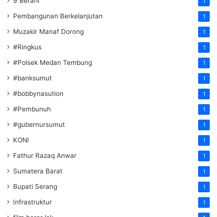
9 Berani
1
Pembangunan Berkelanjutan
1
Muzakir Manaf Dorong
1
#Ringkus
1
#Polsek Medan Tembung
1
#banksumut
1
#bobbynasution
1
#Pembunuh
1
#gubernursumut
1
KONI
1
Fathur Razaq Anwar
1
Sumatera Barat
1
Bupati Serang
1
Infrastruktur
1