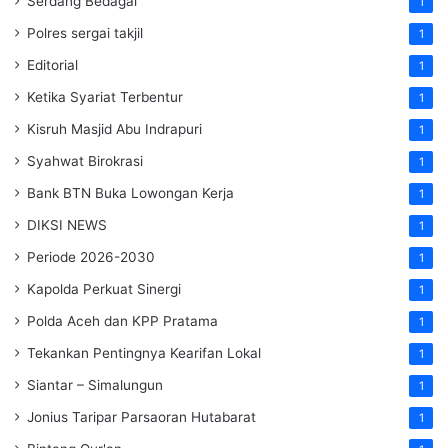
Serdang Bedagai
1
Polres sergai takjil
1
Editorial
1
Ketika Syariat Terbentur
1
Kisruh Masjid Abu Indrapuri
1
Syahwat Birokrasi
1
Bank BTN Buka Lowongan Kerja
1
DIKSI NEWS
1
Periode 2026-2030
1
Kapolda Perkuat Sinergi
1
Polda Aceh dan KPP Pratama
1
Tekankan Pentingnya Kearifan Lokal
1
Siantar – Simalungun
1
Jonius Taripar Parsaoran Hutabarat
1