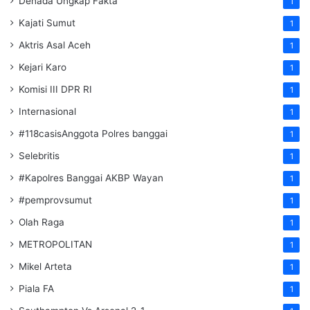
Denada Ungkap Fakta
1
Kajati Sumut
1
Aktris Asal Aceh
1
Kejari Karo
1
Komisi III DPR RI
1
Internasional
1
#118casisAnggota Polres banggai
1
Selebritis
1
#Kapolres Banggai AKBP Wayan
1
#pemprovsumut
1
Olah Raga
1
METROPOLITAN
1
Mikel Arteta
1
Piala FA
1