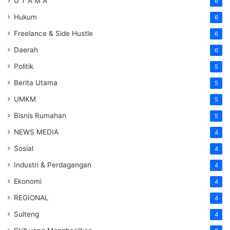
U T A M A
6
Hukum
6
Freelance & Side Hustle
6
Daerah
6
Politik
5
Berita Utama
5
UMKM
5
Bisnis Rumahan
5
NEWS MEDIA
4
Sosial
4
Industri & Perdagangan
4
Ekonomi
4
REGIONAL
4
Sulteng
4