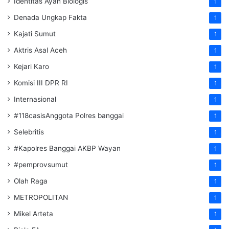
Identitas Ayah Biologis
1
Denada Ungkap Fakta
1
Kajati Sumut
1
Aktris Asal Aceh
1
Kejari Karo
1
Komisi III DPR RI
1
Internasional
1
#118casisAnggota Polres banggai
1
Selebritis
1
#Kapolres Banggai AKBP Wayan
1
#pemprovsumut
1
Olah Raga
1
METROPOLITAN
1
Mikel Arteta
1