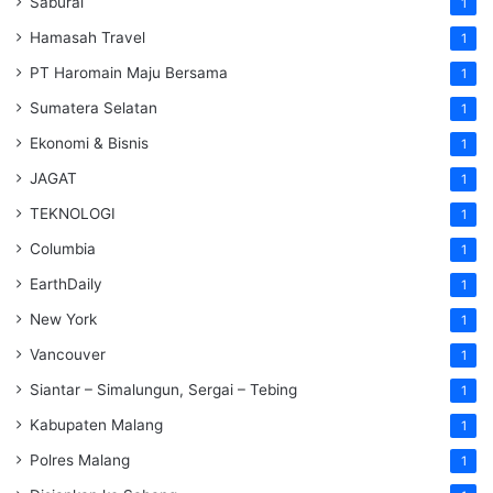
Saburai
1
Hamasah Travel
1
PT Haromain Maju Bersama
1
Sumatera Selatan
1
Ekonomi & Bisnis
1
JAGAT
1
TEKNOLOGI
1
Columbia
1
EarthDaily
1
New York
1
Vancouver
1
Siantar – Simalungun, Sergai – Tebing
1
Kabupaten Malang
1
Polres Malang
1