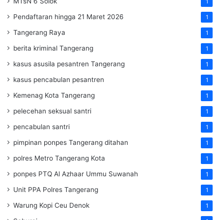
MTsN 6 Solok
1
Pendaftaran hingga 21 Maret 2026
1
Tangerang Raya
1
berita kriminal Tangerang
1
kasus asusila pesantren Tangerang
1
kasus pencabulan pesantren
1
Kemenag Kota Tangerang
1
pelecehan seksual santri
1
pencabulan santri
1
pimpinan ponpes Tangerang ditahan
1
polres Metro Tangerang Kota
1
ponpes PTQ Al Azhaar Ummu Suwanah
1
Unit PPA Polres Tangerang
1
Warung Kopi Ceu Denok
1