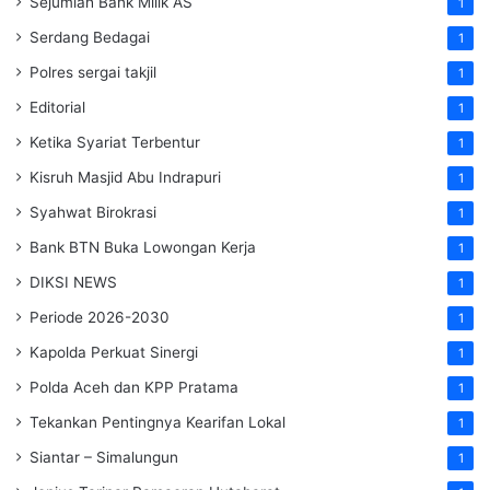
Sejumlah Bank Milik AS
1
Serdang Bedagai
1
Polres sergai takjil
1
Editorial
1
Ketika Syariat Terbentur
1
Kisruh Masjid Abu Indrapuri
1
Syahwat Birokrasi
1
Bank BTN Buka Lowongan Kerja
1
DIKSI NEWS
1
Periode 2026-2030
1
Kapolda Perkuat Sinergi
1
Polda Aceh dan KPP Pratama
1
Tekankan Pentingnya Kearifan Lokal
1
Siantar – Simalungun
1