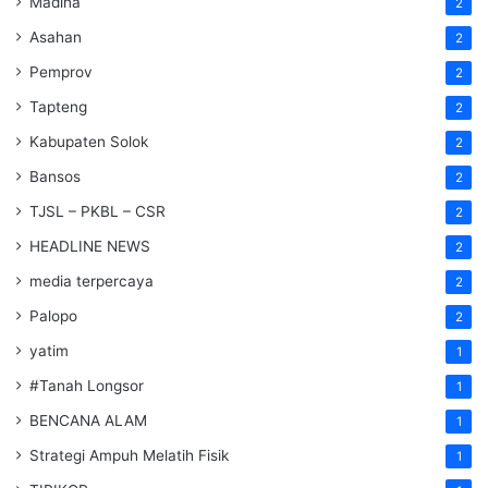
Madina
2
Asahan
2
Pemprov
2
Tapteng
2
Kabupaten Solok
2
Bansos
2
TJSL – PKBL – CSR
2
HEADLINE NEWS
2
media terpercaya
2
Palopo
2
yatim
1
#Tanah Longsor
1
BENCANA ALAM
1
Strategi Ampuh Melatih Fisik
1