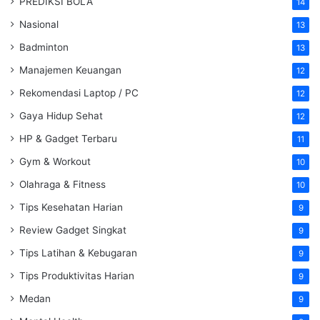
PREDIKSI BOLA
14
Nasional
13
Badminton
13
Manajemen Keuangan
12
Rekomendasi Laptop / PC
12
Gaya Hidup Sehat
12
HP & Gadget Terbaru
11
Gym & Workout
10
Olahraga & Fitness
10
Tips Kesehatan Harian
9
Review Gadget Singkat
9
Tips Latihan & Kebugaran
9
Tips Produktivitas Harian
9
Medan
9