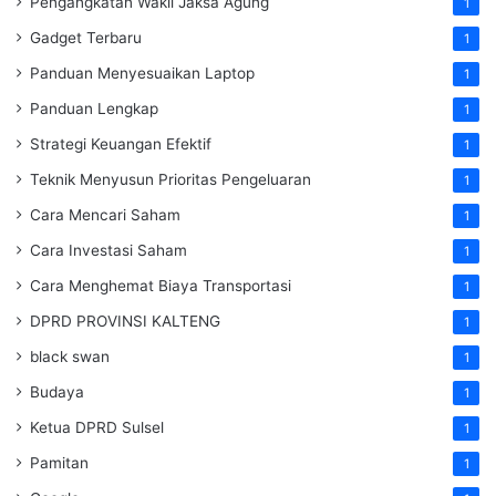
Pengangkatan Wakil Jaksa Agung
1
Gadget Terbaru
1
Panduan Menyesuaikan Laptop
1
Panduan Lengkap
1
Strategi Keuangan Efektif
1
Teknik Menyusun Prioritas Pengeluaran
1
Cara Mencari Saham
1
Cara Investasi Saham
1
Cara Menghemat Biaya Transportasi
1
DPRD PROVINSI KALTENG
1
black swan
1
Budaya
1
Ketua DPRD Sulsel
1
Pamitan
1