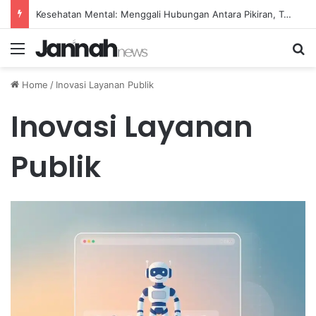
Kesehatan Mental: Menggali Hubungan Antara Pikiran, Tubuh, dan Emosi secara Mendalam
Menu
Se
Home
/
Inovasi Layanan Publik
Inovasi Layanan
Publik