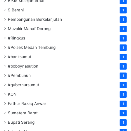
BPJS Kesejahteraan
1
9 Berani
1
Pembangunan Berkelanjutan
1
Muzakir Manaf Dorong
1
#Ringkus
1
#Polsek Medan Tembung
1
#banksumut
1
#bobbynasution
1
#Pembunuh
1
#gubernursumut
1
KONI
1
Fathur Razaq Anwar
1
Sumatera Barat
1
Bupati Serang
1