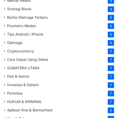
Mental Health
8
Strategi Bisnis
8
Berita Olahraga Terbaru
8
Posmetro Medan
8
Tips Android / iPhone
8
Olahraga
8
Cryptocurrency
7
Cara Dapat Uang Online
7
SUMATERA UTARA
7
Diet & Nutrisi
7
Investasi & Saham
7
Peristiwa
7
HUKUM & KRIMINAL
7
Aplikasi Viral & Bermanfaat
6