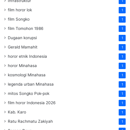
Infrastruktur
1
film horor lok
1
film Songko
1
film Tomohon 1986
1
Dugaan korupsi
1
Gerald Mamahit
1
horor etnik Indonesia
1
horor Minahasa
1
kosmologi Minahasa
1
legenda urban Minahasa
1
mitos Songko Pok-pok
1
film horor Indonesia 2026
1
Kab. Karo
1
Ratu Rachmatu Zakiyah
1