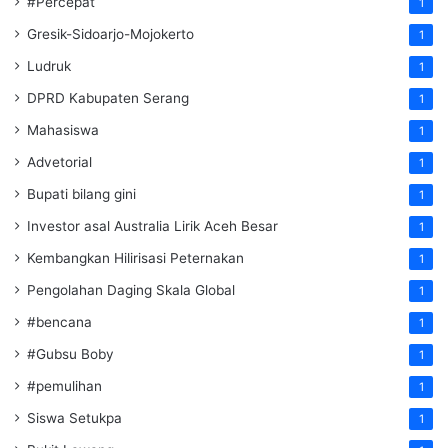
#Percepat
1
Gresik-Sidoarjo-Mojokerto
1
Ludruk
1
DPRD Kabupaten Serang
1
Mahasiswa
1
Advetorial
1
Bupati bilang gini
1
Investor asal Australia Lirik Aceh Besar
1
Kembangkan Hilirisasi Peternakan
1
Pengolahan Daging Skala Global
1
#bencana
1
#Gubsu Boby
1
#pemulihan
1
Siswa Setukpa
1