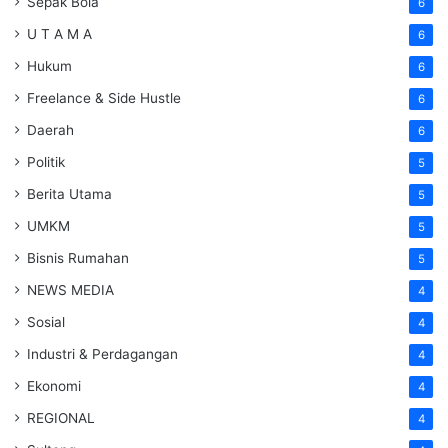
Sepak Bola
6
U T A M A
6
Hukum
6
Freelance & Side Hustle
6
Daerah
6
Politik
5
Berita Utama
5
UMKM
5
Bisnis Rumahan
5
NEWS MEDIA
4
Sosial
4
Industri & Perdagangan
4
Ekonomi
4
REGIONAL
4